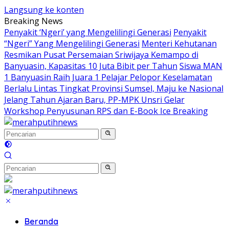
Langsung ke konten
Breaking News
Penyakit ‘Ngeri’ yang Mengelilingi Generasi
Penyakit
“Ngeri” Yang Mengelilingi Generasi
Menteri Kehutanan
Resmikan Pusat Persemaian Sriwijaya Kemampo di
Banyuasin, Kapasitas 10 Juta Bibit per Tahun
Siswa MAN
1 Banyuasin Raih Juara 1 Pelajar Pelopor Keselamatan
Berlalu Lintas Tingkat Provinsi Sumsel, Maju ke Nasional
Jelang Tahun Ajaran Baru, PP-MPK Unsri Gelar
Workshop Penyusunan RPS dan E-Book Ice Breaking
Beranda