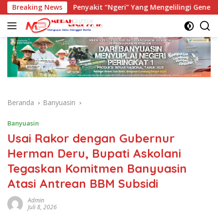
Langsung
si
Breaking News
Penyakit “Ngeri” Yang Mengelilingi Generasi
ke
konten
Beranda
Banyuasin
Banyuasin
Usai Rakor dengan Gubernur
Herman Deru, Bupati Askolani
Tegaskan Komitmen Banyuasin
Atasi Antrean BBM Subsidi
Admin
Juli 8, 2026