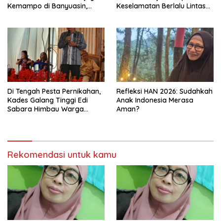
Kemampo di Banyuasin,
Keselamatan Berlalu Lintas
Kapasitas 10 Juta Bibit per
Tingkat Provinsi Sumsel, Maju
Tahun
ke Nasional
Di Tengah Pesta Pernikahan,
Refleksi HAN 2026: Sudahkah
Kades Galang Tinggi Edi
Anak Indonesia Merasa
Sabara Himbau Warga
Aman?
Cegah Karhutla dan Perbarui
KK Berkode
Rekomendasi untuk kamu