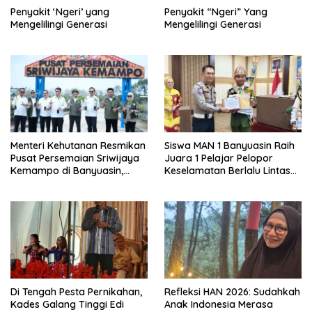
Penyakit ‘Ngeri’ yang
Penyakit “Ngeri” Yang
Mengelilingi Generasi
Mengelilingi Generasi
Menteri Kehutanan Resmikan
Siswa MAN 1 Banyuasin Raih
Pusat Persemaian Sriwijaya
Juara 1 Pelajar Pelopor
Kemampo di Banyuasin,
Keselamatan Berlalu Lintas
Kapasitas 10 Juta Bibit per
Tingkat Provinsi Sumsel, Maju
Tahun
ke Nasional
Di Tengah Pesta Pernikahan,
Refleksi HAN 2026: Sudahkah
Kades Galang Tinggi Edi
Anak Indonesia Merasa