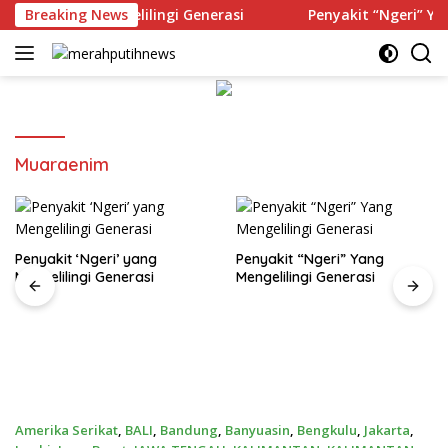
Langsung
Ngeri’ yang Mengelilingi Generasi
Breaking News
Penyakit “Ngeri” Yang
ke
konten
Muaraenim
Penyakit ‘Ngeri’ yang
Penyakit “Ngeri” Yang
Mengelilingi Generasi
Mengelilingi Generasi
Amerika Serikat
,
BALI
,
Bandung
,
Banyuasin
,
Bengkulu
,
Jakarta
,