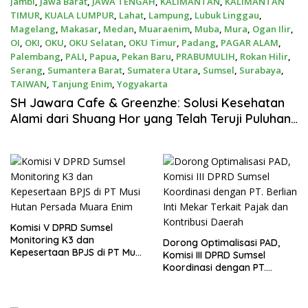
Jambi
,
Jawa Barat
,
JAWA TENGAH
,
KALIMANTAN
,
KALIMANTAN
TIMUR
,
KUALA LUMPUR
,
Lahat
,
Lampung
,
Lubuk Linggau
,
Magelang
,
Makasar
,
Medan
,
Muaraenim
,
Muba
,
Mura
,
Ogan Ilir
,
OI
,
OKI
,
OKU
,
OKU Selatan
,
OKU Timur
,
Padang
,
PAGAR ALAM
,
Palembang
,
PALI
,
Papua
,
Pekan Baru
,
PRABUMULIH
,
Rokan Hilir
,
Serang
,
Sumantera Barat
,
Sumatera Utara
,
Sumsel
,
Surabaya
,
TAIWAN
,
Tanjung Enim
,
Yogyakarta
Juli 26, 2026
SH Jawara Cafe & Greenzhe: Solusi Kesehatan
Alami dari Shuang Hor yang Telah Teruji Puluhan
Tahun
Komisi V DPRD Sumsel
Monitoring K3 dan
Dorong Optimalisasi PAD,
Kepesertaan BPJS di PT Musi
Komisi III DPRD Sumsel
Hutan Persada Muara Enim
Koordinasi dengan PT.
Berlian Inti Mekar Terkait
Pajak dan Kontribusi Daerah