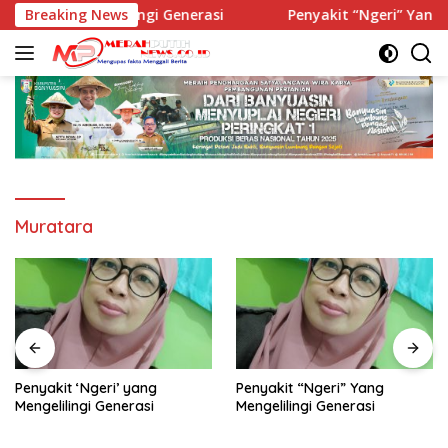
Langsung
i’ yang Mengelilingi Generasi
Breaking News
Penyakit “Ngeri” Yang Men
ke
konten
Muratara
Penyakit ‘Ngeri’ yang
Penyakit “Ngeri” Yang
Mengelilingi Generasi
Mengelilingi Generasi