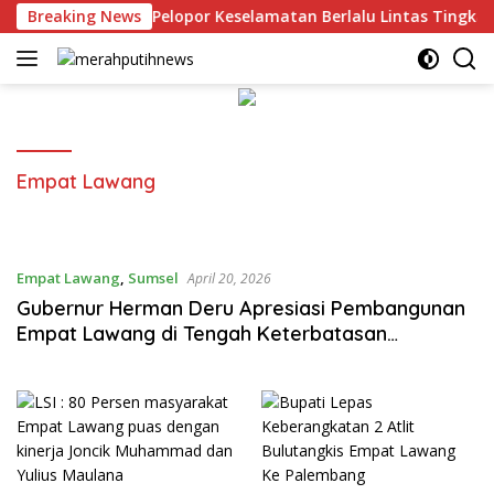
Langsung
h Juara 1 Pelajar Pelopor Keselamatan Berlalu Lintas Tingkat P
Breaking News
ke
konten
Empat Lawang
Empat Lawang
,
Sumsel
April 20, 2026
Gubernur Herman Deru Apresiasi Pembangunan
Empat Lawang di Tengah Keterbatasan
Anggaran