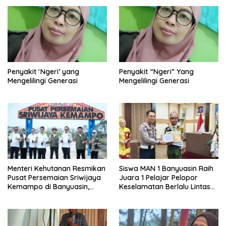
Penyakit ‘Ngeri’ yang
Penyakit “Ngeri” Yang
Mengelilingi Generasi
Mengelilingi Generasi
Menteri Kehutanan Resmikan
Siswa MAN 1 Banyuasin Raih
Pusat Persemaian Sriwijaya
Juara 1 Pelajar Pelopor
Kemampo di Banyuasin,
Keselamatan Berlalu Lintas
Kapasitas 10 Juta Bibit per
Tingkat Provinsi Sumsel, Maju
Tahun
ke Nasional