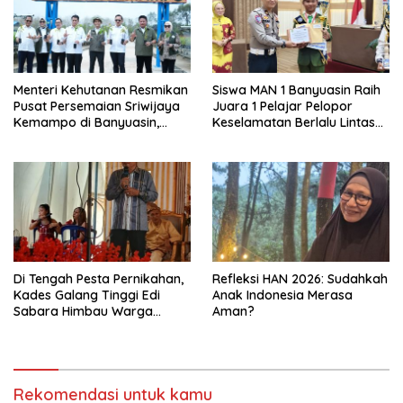
Menteri Kehutanan Resmikan
Siswa MAN 1 Banyuasin Raih
Pusat Persemaian Sriwijaya
Juara 1 Pelajar Pelopor
Kemampo di Banyuasin,
Keselamatan Berlalu Lintas
Kapasitas 10 Juta Bibit per
Tingkat Provinsi Sumsel, Maju
Tahun
ke Nasional
Di Tengah Pesta Pernikahan,
Refleksi HAN 2026: Sudahkah
Kades Galang Tinggi Edi
Anak Indonesia Merasa
Sabara Himbau Warga
Aman?
Cegah Karhutla dan Perbarui
KK Berkode
Rekomendasi untuk kamu