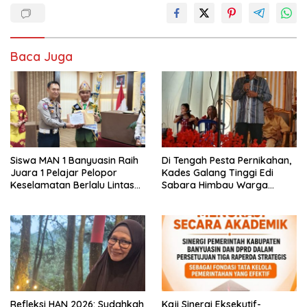
Baca Juga
Siswa MAN 1 Banyuasin Raih
Di Tengah Pesta Pernikahan,
Juara 1 Pelajar Pelopor
Kades Galang Tinggi Edi
Keselamatan Berlalu Lintas
Sabara Himbau Warga
Tingkat Provinsi Sumsel, Maju
Cegah Karhutla dan Perbarui
ke Nasional
KK Berkode
Refleksi HAN 2026: Sudahkah
Kaji Sinergi Eksekutif-