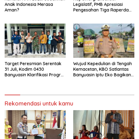
Anak Indonesia Merasa
Legislatif, PMB Apresiasi
Aman?
Pengesahan Tiga Raperda
Strategis di Banyuasin
Target Peresmian Serentak
Wujud Kepedulian di Tengah
31 Juli, Kodim 0430
Kemacetan, KBO Satlantas
Banyuasin Klarifikasi Progres
Banyuasin Iptu Eko Bagikan
Pembangunan KDMP
Snack dan Minuman kepada
Pengguna Jalan
Rekomendasi untuk kamu