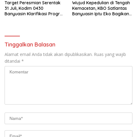
Target Peresmian Serentak
Wujud Kepedulian di Tengah
31 Juli, Kodim 0430
Kemacetan, KBO Satlantas
Banyuasin Klarifikasi Progres
Banyuasin Iptu Eko Bagikan
Pembangunan KDMP
Snack dan Minuman kepada
Pengguna Jalan
Tinggalkan Balasan
Alamat email Anda tidak akan dipublikasikan.
Ruas yang wajib
ditandai
*