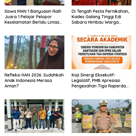
Siswa MAN 1 Banyuasin Raih
Di Tengah Pesta Pernikahan,
Juara 1 Pelajar Pelopor
Kades Galang Tinggi Edi
Keselamatan Berlalu Lintas
Sabara Himbau Warga
Tingkat Provinsi Sumsel, Maju
Cegah Karhutla dan Perbarui
ke Nasional
KK Berkode
Refleksi HAN 2026: Sudahkah
Kaji Sinergi Eksekutif-
Anak Indonesia Merasa
Legislatif, PMB Apresiasi
Aman?
Pengesahan Tiga Raperda
Strategis di Banyuasin