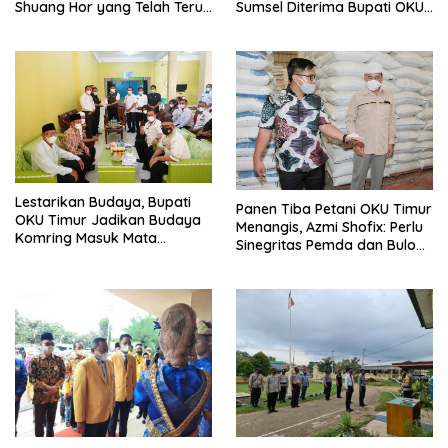
Shuang Hor yang Telah Teruji
Sumsel Diterima Bupati OKU
Puluhan Tahun
Timur Ir. H. Lanosin
Lestarikan Budaya, Bupati
Panen Tiba Petani OKU Timur
OKU Timur Jadikan Budaya
Menangis, Azmi Shofix: Perlu
Komring Masuk Mata
Sinegritas Pemda dan Bulog
Pelajaran Sekolah.
untuk Menyerap Hasil Petani