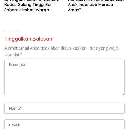
Kades Galang Tinggi Edi
Anak Indonesia Merasa
Sabara Himbau Warga
Aman?
Cegah Karhutla dan Perbarui
KK Berkode
Tinggalkan Balasan
Alamat email Anda tidak akan dipublikasikan.
Ruas yang wajib
ditandai
*