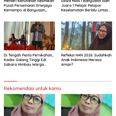
Menteri Kehutanan Resmikan
Siswa MAN 1 Banyuasin Raih
Pusat Persemaian Sriwijaya
Juara 1 Pelajar Pelopor
Kemampo di Banyuasin,
Keselamatan Berlalu Lintas
Kapasitas 10 Juta Bibit per
Tingkat Provinsi Sumsel, Maju
Tahun
ke Nasional
Di Tengah Pesta Pernikahan,
Refleksi HAN 2026: Sudahkah
Kades Galang Tinggi Edi
Anak Indonesia Merasa
Sabara Himbau Warga
Aman?
Cegah Karhutla dan Perbarui
KK Berkode
Rekomendasi untuk kamu