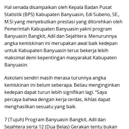
Hal senada disampaikan oleh Kepala Badan Pusat
Statistik (BPS) Kabupaten Banyuasin, Edi Subeno, SE.,
M.Si yang menyebutkan prestasi yang ditorehkan oleh
Pemerintah Kabupaten Banyuasin yakni program
Banyuasin Bangkit, Adil dan Sejahtera. Menurunnya
angka kemiskinan ini merupakan awal baik kedepan
untuk Kabupaten Banyuasin terus bekerja lebih
maksimal demi kepentingan masyarakat Kabupaten
Banyuasin.
Askolani sendiri masih merasa turunnya angka
kemiskinan ini belum seberapa. Beliau menginginkan
kedepan dapat turun lebih signifikan lagi. “Saya
percaya bahwa dengan kerja cerdas, ikhlas dapat
menghasilkan sesuatu yang baik.
7 (Tujuh) Program Banyuasin Bangkit, Adil dan
Sejahtera serta 12 (Dua Belas) Gerakan tentu bukan