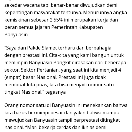
sekedar wacana tapi benar-benar diwujudkan demi
kepentingan masyarakat tentunya. Menurunnya angka
kemiskinan sebesar 2,55% ini merupakan kerja dan
peran semua jajaran Pemerintah Kabupaten
Banyuasin.
“Saya dan Pakde Slamet terharu dan berbahagia
dengan prestasi ini. Cita-cita yang kami bangun untuk
memimpin Banyuasin Bangkit dirasakan dari beberapa
sektor. Sektor Pertanian, yang saat ini kita menjadi 4
(empat) besar Nasional. Prestasi ini juga tidak
membuat kita puas, kita bisa menjadi nomor satu
tingkat Nasional,” tegasnya.
Orang nomor satu di Banyuasin ini menekankan bahwa
kita harus bermimpi besar dan yakin bahwa mampu
mewujudkan Banyuasin tampil berprestasi ditingkat
nasional. “Mari bekerja cerdas dan ikhlas demi