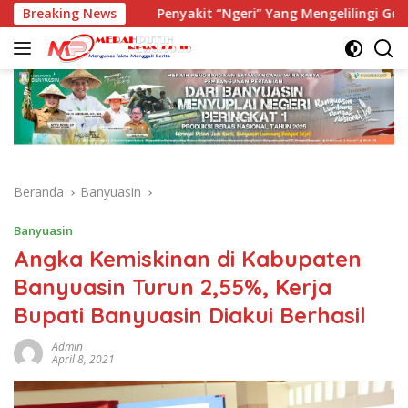
Langsung
nerasi
Breaking News
Penyakit “Ngeri” Yang Mengelilingi Generasi
ke
konten
Beranda
Banyuasin
Banyuasin
Angka Kemiskinan di Kabupaten
Banyuasin Turun 2,55%, Kerja
Bupati Banyuasin Diakui Berhasil
Admin
April 8, 2021