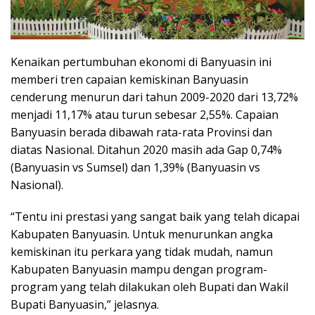
Kenaikan pertumbuhan ekonomi di Banyuasin ini
memberi tren capaian kemiskinan Banyuasin
cenderung menurun dari tahun 2009-2020 dari 13,72%
menjadi 11,17% atau turun sebesar 2,55%. Capaian
Banyuasin berada dibawah rata-rata Provinsi dan
diatas Nasional. Ditahun 2020 masih ada Gap 0,74%
(Banyuasin vs Sumsel) dan 1,39% (Banyuasin vs
Nasional).
“Tentu ini prestasi yang sangat baik yang telah dicapai
Kabupaten Banyuasin. Untuk menurunkan angka
kemiskinan itu perkara yang tidak mudah, namun
Kabupaten Banyuasin mampu dengan program-
program yang telah dilakukan oleh Bupati dan Wakil
Bupati Banyuasin,” jelasnya.