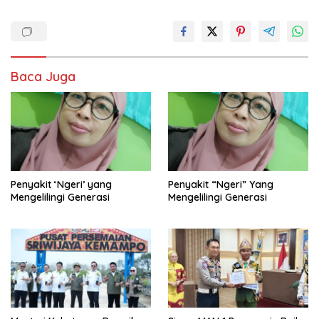
Baca Juga
Penyakit ‘Ngeri’ yang
Penyakit “Ngeri” Yang
Mengelilingi Generasi
Mengelilingi Generasi