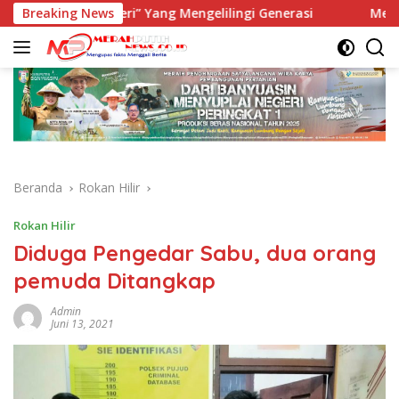
Langsung
it “Ngeri” Yang Mengelilingi Generasi
Breaking News
Menteri Kehutan
ke
konten
Beranda
Rokan Hilir
Rokan Hilir
Diduga Pengedar Sabu, dua orang
pemuda Ditangkap
Admin
Juni 13, 2021