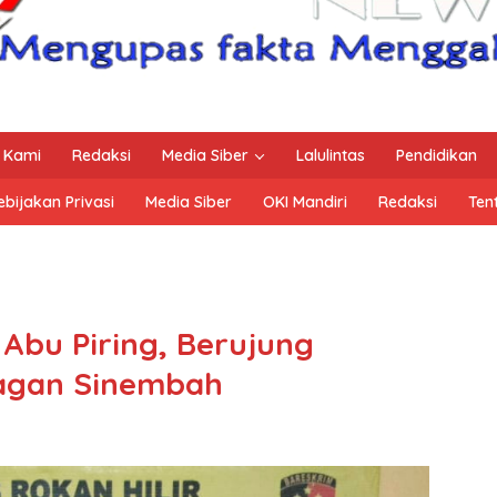
 Kami
Redaksi
Media Siber
Lalulintas
Pendidikan
ebijakan Privasi
Media Siber
OKI Mandiri
Redaksi
Ten
 Abu Piring, Berujung
Bagan Sinembah