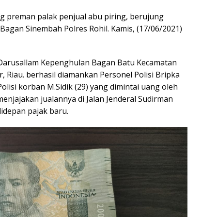
g preman palak penjual abu piring, berujung
agan Sinembah Polres Rohil. Kamis, (17/06/2021)
an Darusallam Kepenghulan Bagan Batu Kecamatan
 Riau. berhasil diamankan Personel Polisi Bripka
olisi korban M.Sidik (29) yang dimintai uang oleh
njajakan jualannya di Jalan Jenderal Sudirman
idepan pajak baru.