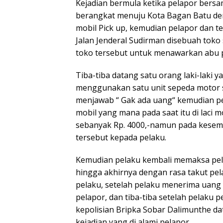
Kejadian bermula ketika pelapor bersa
berangkat menuju Kota Bagan Batu d
mobil Pick up, kemudian pelapor dan t
Jalan Jenderal Sudirman disebuah tok
toko tersebut untuk menawarkan abu pi
Tiba-tiba datang satu orang laki-laki y
menggunakan satu unit sepeda motor s
menjawab “ Gak ada uang“ kemudian p
mobil yang mana pada saat itu di laci m
sebanyak Rp. 4000,-namun pada kesem
tersebut kepada pelaku.
Kemudian pelaku kembali memaksa pel
hingga akhirnya dengan rasa takut pe
pelaku, setelah pelaku menerima uang
pelapor, dan tiba-tiba setelah pelaku 
kepolisian Bripka Sobar Dalimunthe 
kejadian yang di alami pelapor.