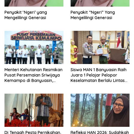
Penyakit ‘Ngeri’ yang
Penyakit “Ngeri” Yang
Mengelilingi Generasi
Mengelilingi Generasi
Menteri Kehutanan Resmikan
Siswa MAN 1 Banyuasin Raih
Pusat Persemaian Sriwijaya
Juara 1 Pelajar Pelopor
Kemampo di Banyuasin,
Keselamatan Berlalu Lintas
Kapasitas 10 Juta Bibit per
Tingkat Provinsi Sumsel, Maju
Tahun
ke Nasional
Di Tengah Pesta Pernikahan,
Refleksi HAN 2026: Sudahkah