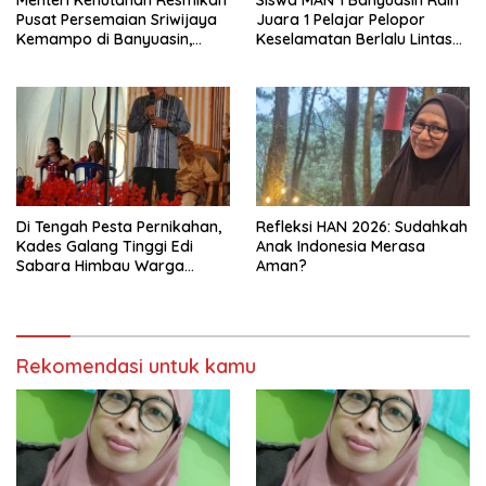
Pusat Persemaian Sriwijaya
Juara 1 Pelajar Pelopor
Kemampo di Banyuasin,
Keselamatan Berlalu Lintas
Kapasitas 10 Juta Bibit per
Tingkat Provinsi Sumsel, Maju
Tahun
ke Nasional
Di Tengah Pesta Pernikahan,
Refleksi HAN 2026: Sudahkah
Kades Galang Tinggi Edi
Anak Indonesia Merasa
Sabara Himbau Warga
Aman?
Cegah Karhutla dan Perbarui
KK Berkode
Rekomendasi untuk kamu