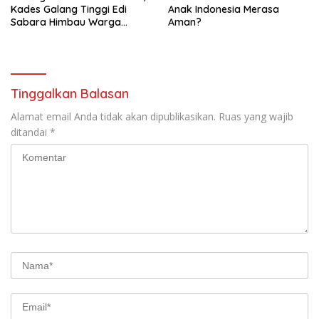
Kades Galang Tinggi Edi
Anak Indonesia Merasa
Sabara Himbau Warga
Aman?
Cegah Karhutla dan Perbarui
KK Berkode
Tinggalkan Balasan
Alamat email Anda tidak akan dipublikasikan.
Ruas yang wajib
ditandai
*