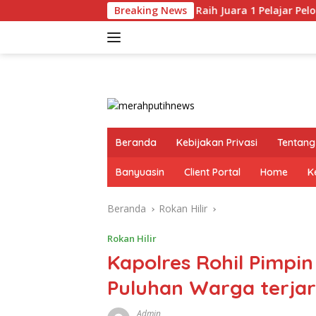
Langsung
Siswa MAN 1 Banyuasin Raih Juara 1 Pelajar Pelopor Kese
Breaking News
ke
konten
Beranda
Kebijakan Privasi
Tentang
Banyuasin
Client Portal
Home
K
Beranda
Rokan Hilir
Rokan Hilir
Kapolres Rohil Pimpin
Puluhan Warga terjar
Admin