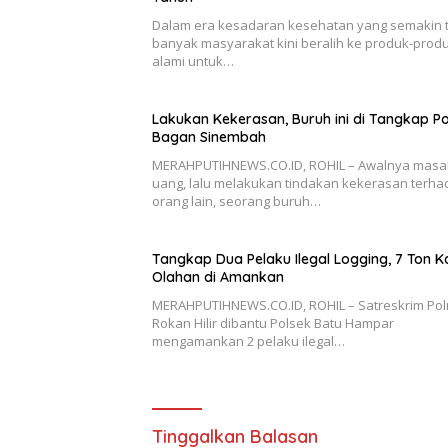
Dalam era kesadaran kesehatan yang semakin ti
banyak masyarakat kini beralih ke produk-prod
alami untuk…
Lakukan Kekerasan, Buruh ini di Tangkap Po
Bagan Sinembah
MERAHPUTIHNEWS.CO.ID, ROHIL – Awalnya masa
uang, lalu melakukan tindakan kekerasan terh
orang lain, seorang buruh…
Tangkap Dua Pelaku Ilegal Logging, 7 Ton K
Olahan di Amankan
MERAHPUTIHNEWS.CO.ID, ROHIL – Satreskrim Pol
Rokan Hilir dibantu Polsek Batu Hampar
mengamankan 2 pelaku ilegal…
Tinggalkan Balasan