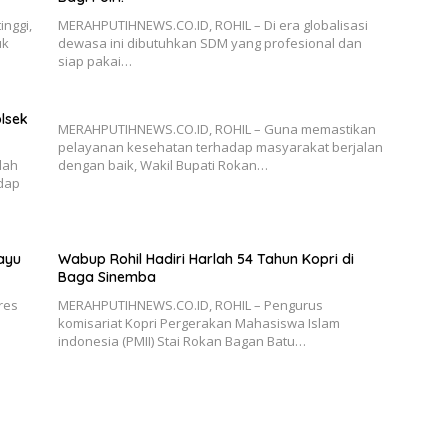
nggi,
MERAHPUTIHNEWS.CO.ID, ROHIL – Di era globalisasi
uk
dewasa ini dibutuhkan SDM yang profesional dan
siap pakai…
lsek
MERAHPUTIHNEWS.CO.ID, ROHIL – Guna memastikan
pelayanan kesehatan terhadap masyarakat berjalan
lah
dengan baik, Wakil Bupati Rokan…
adap
ayu
Wabup Rohil Hadiri Harlah 54 Tahun Kopri di
Baga Sinemba
res
MERAHPUTIHNEWS.CO.ID, ROHIL – Pengurus
komisariat Kopri Pergerakan Mahasiswa Islam
indonesia (PMII) Stai Rokan Bagan Batu…