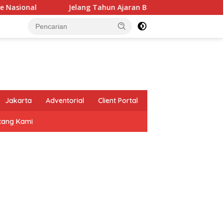
al
Jelang Tahun Ajaran Baru, PP-MPK Unsri Gelar Works
Jakarta
Adventorial
Client Portal
tang Kami