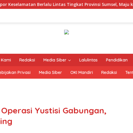
lamatan Berlalu Lintas Tingkat Provinsi Sumsel, Maju ke Nasion
 Kami
Redaksi
Media Siber
Lalulintas
Pendidikan
ebijakan Privasi
Media Siber
OKI Mandiri
Redaksi
Ten
 Operasi Yustisi Gabungan,
ing