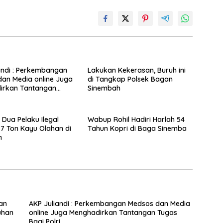
andi : Perkembangan
Lakukan Kekerasan, Buruh ini
an Media online Juga
di Tangkap Polsek Bagan
irkan Tantangan
Sinembah
i Polri.
Dua Pelaku Ilegal
Wabup Rohil Hadiri Harlah 54
 7 Ton Kayu Olahan di
Tahun Kopri di Baga Sinemba
n
an
AKP Juliandi : Perkembangan Medsos dan Media
uhan
online Juga Menghadirkan Tantangan Tugas
Bagi Polri.