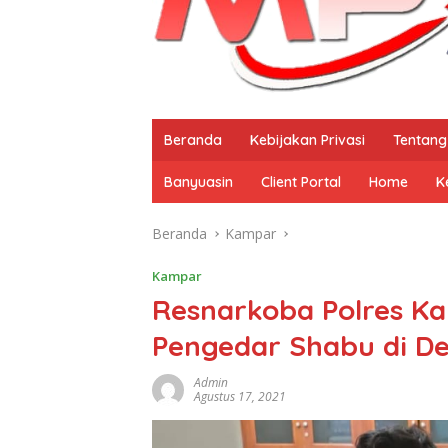
Beranda
Kebijakan Privasi
Tentang
Banyuasin
Client Portal
Home
K
Beranda
Kampar
Kampar
Resnarkoba Polres K
Pengedar Shabu di D
Admin
Agustus 17, 2021