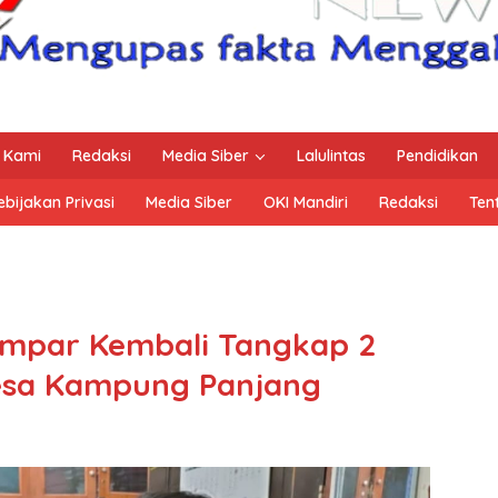
 Kami
Redaksi
Media Siber
Lalulintas
Pendidikan
ebijakan Privasi
Media Siber
OKI Mandiri
Redaksi
Ten
ampar Kembali Tangkap 2
esa Kampung Panjang