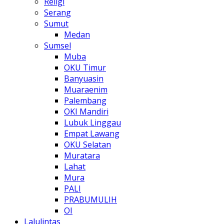
Religi
Serang
Sumut
Medan
Sumsel
Muba
OKU Timur
Banyuasin
Muaraenim
Palembang
OKI Mandiri
Lubuk Linggau
Empat Lawang
OKU Selatan
Muratara
Lahat
Mura
PALI
PRABUMULIH
OI
Lalulintas