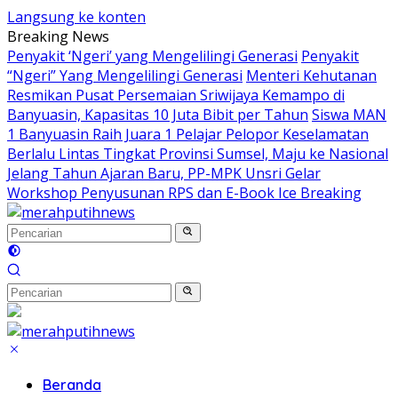
Langsung ke konten
Breaking News
Penyakit ‘Ngeri’ yang Mengelilingi Generasi
Penyakit
“Ngeri” Yang Mengelilingi Generasi
Menteri Kehutanan
Resmikan Pusat Persemaian Sriwijaya Kemampo di
Banyuasin, Kapasitas 10 Juta Bibit per Tahun
Siswa MAN
1 Banyuasin Raih Juara 1 Pelajar Pelopor Keselamatan
Berlalu Lintas Tingkat Provinsi Sumsel, Maju ke Nasional
Jelang Tahun Ajaran Baru, PP-MPK Unsri Gelar
Workshop Penyusunan RPS dan E-Book Ice Breaking
Beranda