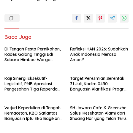
Baca Juga
Di Tengah Pesta Pernikahan,
Refleksi HAN 2026: Sudahkah
Kades Galang Tinggi Edi
Anak Indonesia Merasa
Sabara Himbau Warga
Aman?
Cegah Karhutla dan Perbarui
KK Berkode
Kaji Sinergi Eksekutif-
Target Peresmian Serentak
Legislatif, PMB Apresiasi
31 Juli, Kodim 0430
Pengesahan Tiga Raperda
Banyuasin Klarifikasi Progres
Strategis di Banyuasin
Pembangunan KDMP
Wujud Kepedulian di Tengah
SH Jawara Cafe & Greenzhe:
Kemacetan, KBO Satlantas
Solusi Kesehatan Alami dari
Banyuasin Iptu Eko Bagikan
Shuang Hor yang Telah Teruji
Snack dan Minuman kepada
Puluhan Tahun
Pengguna Jalan