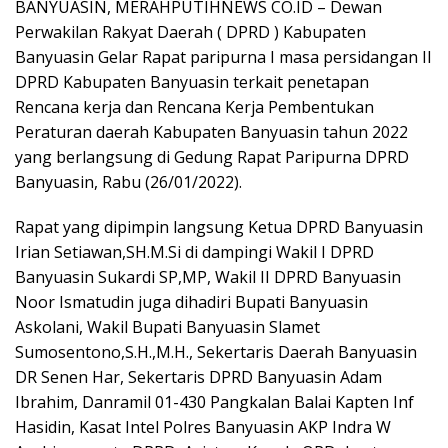
BANYUASIN, MERAHPUTIHNEWS CO.ID – Dewan
Perwakilan Rakyat Daerah ( DPRD ) Kabupaten
Banyuasin Gelar Rapat paripurna I masa persidangan II
DPRD Kabupaten Banyuasin terkait penetapan
Rencana kerja dan Rencana Kerja Pembentukan
Peraturan daerah Kabupaten Banyuasin tahun 2022
yang berlangsung di Gedung Rapat Paripurna DPRD
Banyuasin, Rabu (26/01/2022).
Rapat yang dipimpin langsung Ketua DPRD Banyuasin
Irian Setiawan,SH.M.Si di dampingi Wakil I DPRD
Banyuasin Sukardi SP,MP, Wakil II DPRD Banyuasin
Noor Ismatudin juga dihadiri Bupati Banyuasin
Askolani, Wakil Bupati Banyuasin Slamet
Sumosentono,S.H.,M.H., Sekertaris Daerah Banyuasin
DR Senen Har, Sekertaris DPRD Banyuasin Adam
Ibrahim, Danramil 01-430 Pangkalan Balai Kapten Inf
Hasidin, Kasat Intel Polres Banyuasin AKP Indra W