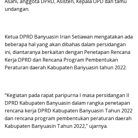
Asahi, anggota DPRD, Asisten, Kepala OPD dan tamu
undangan.
Ketua DPRD Banyuasin Irian Setiawan mengatakan ada
beberapa hal yang akan dibahas dalam persidangan
ini, diantaranya berkaitan dengan Penetapan Rencana
Kerja DPRD dan Rencana Program Pembentukan
Peraturan daerah Kabupaten Banyuasin tahun 2022.
“Kegiatan pada rapat paripurna I masa persidangan II
DPRD Kabupaten Banyuasin dalam rangka penetapan
rencana kerja DPRD Kabupaten Banyuasin Tahun 2022
dan rencana program pembentukan peraturan daerah
Kabupaten Banyuasin Tahun 2022,” ujarnya.