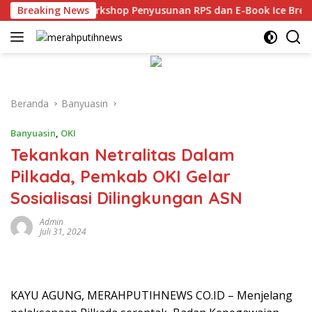
Langsung
 Unsri Gelar Workshop Penyusunan RPS dan E-Book Ice Breaking
Breaking News
ke
konten
Beranda
Banyuasin
Banyuasin
,
OKI
Tekankan Netralitas Dalam
Pilkada, Pemkab OKI Gelar
Sosialisasi Dilingkungan ASN
Admin
Juli 31, 2024
KAYU AGUNG, MERAHPUTIHNEWS CO.ID – Menjelang