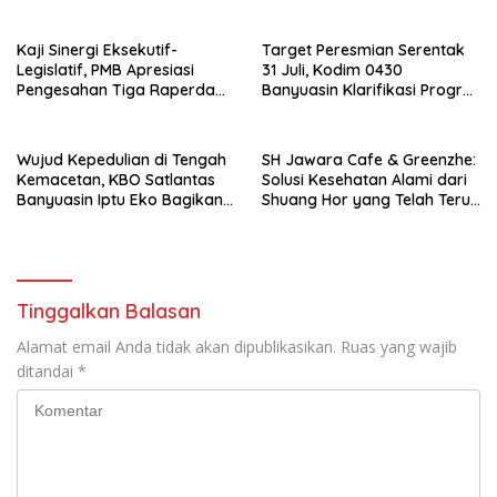
Cegah Karhutla dan Perbarui
KK Berkode
Kaji Sinergi Eksekutif-
Target Peresmian Serentak
Legislatif, PMB Apresiasi
31 Juli, Kodim 0430
Pengesahan Tiga Raperda
Banyuasin Klarifikasi Progres
Strategis di Banyuasin
Pembangunan KDMP
Wujud Kepedulian di Tengah
SH Jawara Cafe & Greenzhe:
Kemacetan, KBO Satlantas
Solusi Kesehatan Alami dari
Banyuasin Iptu Eko Bagikan
Shuang Hor yang Telah Teruji
Snack dan Minuman kepada
Puluhan Tahun
Pengguna Jalan
Tinggalkan Balasan
Alamat email Anda tidak akan dipublikasikan.
Ruas yang wajib
ditandai
*