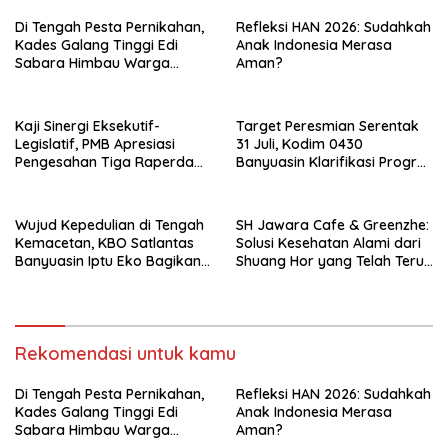
Di Tengah Pesta Pernikahan,
Refleksi HAN 2026: Sudahkah
Kades Galang Tinggi Edi
Anak Indonesia Merasa
Sabara Himbau Warga
Aman?
Cegah Karhutla dan Perbarui
KK Berkode
Kaji Sinergi Eksekutif-
Target Peresmian Serentak
Legislatif, PMB Apresiasi
31 Juli, Kodim 0430
Pengesahan Tiga Raperda
Banyuasin Klarifikasi Progres
Strategis di Banyuasin
Pembangunan KDMP
Wujud Kepedulian di Tengah
SH Jawara Cafe & Greenzhe:
Kemacetan, KBO Satlantas
Solusi Kesehatan Alami dari
Banyuasin Iptu Eko Bagikan
Shuang Hor yang Telah Teruji
Snack dan Minuman kepada
Puluhan Tahun
Pengguna Jalan
Rekomendasi untuk kamu
Di Tengah Pesta Pernikahan,
Refleksi HAN 2026: Sudahkah
Kades Galang Tinggi Edi
Anak Indonesia Merasa
Sabara Himbau Warga
Aman?