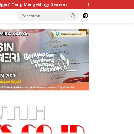
gi Generasi
Menteri Kehutanan Resmikan Pusat Persemai