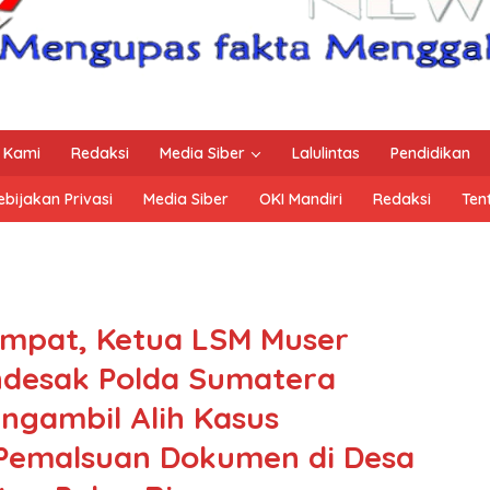
 Kami
Redaksi
Media Siber
Lalulintas
Pendidikan
ebijakan Privasi
Media Siber
OKI Mandiri
Redaksi
Ten
empat, Ketua LSM Muser
desak Polda Sumatera
ngambil Alih Kasus
Pemalsuan Dokumen di Desa