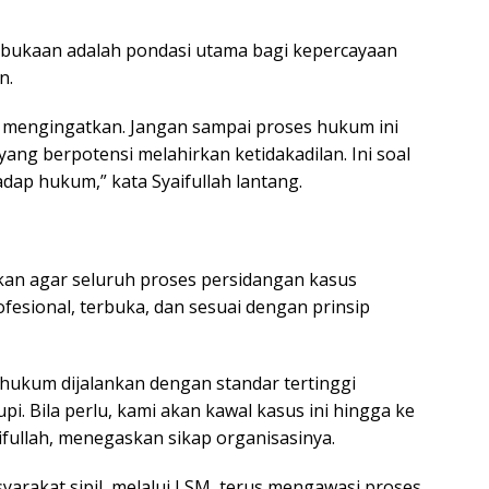
bukaan adalah pondasi utama bagi kepercayaan
n.
n mengingatkan. Jangan sampai proses hukum ini
 yang berpotensi melahirkan ketidakadilan. Ini soal
adap hukum,” kata Syaifullah lantang.
n agar seluruh proses persidangan kasus
ofesional, terbuka, dan sesuai dengan prinsip
ukum dijalankan dengan standar tertinggi
upi. Bila perlu, kami akan kawal kasus ini hingga ke
aifullah, menegaskan sikap organisasinya.
arakat sipil, melalui LSM, terus mengawasi proses