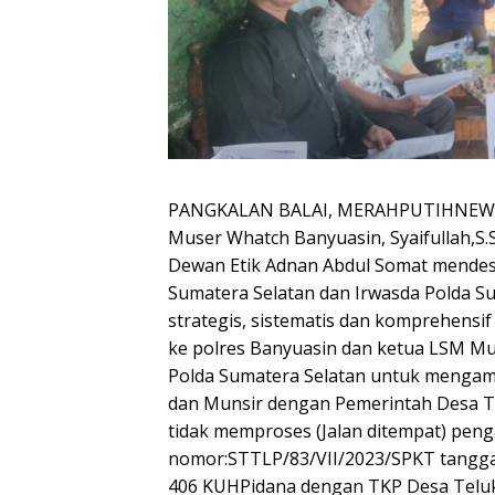
PANGKALAN BALAI, MERAHPUTIHNEWS.
Muser Whatch Banyuasin, Syaifullah,S.
Dewan Etik Adnan Abdul Somat mendes
Sumatera Selatan dan Irwasda Polda S
strategis, sistematis dan komprehensi
ke polres Banyuasin dan ketua LSM M
Polda Sumatera Selatan untuk mengamb
dan Munsir dengan Pemerintah Desa T
tidak memproses (Jalan ditempat) pen
nomor:STTLP/83/VII/2023/SPKT tanggal 
406 KUHPidana dengan TKP Desa Telu