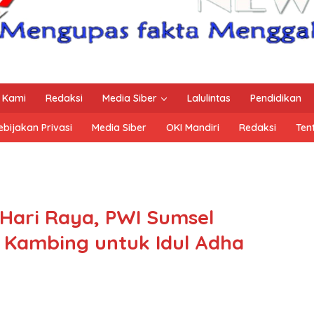
 Kami
Redaksi
Media Siber
Lalulintas
Pendidikan
ebijakan Privasi
Media Siber
OKI Mandiri
Redaksi
Ten
Hari Raya, PWI Sumsel
1 Kambing untuk Idul Adha