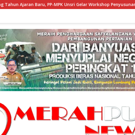
-MPK Unsri Gelar Workshop Penyusunan RPS dan E-Book Ice Brea