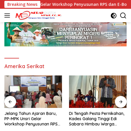
Langsung
u, PP-MPK Unsri Gelar Workshop Penyusunan RPS dan E-Book Ice
Breaking News
ke
konten
Amerika Serikat
Jelang Tahun Ajaran Baru,
Di Tengah Pesta Pernikahan,
PP-MPK Unsri Gelar
Kades Galang Tinggi Edi
Workshop Penyusunan RPS
Sabara Himbau Warga
dan E-Book Ice Breaking
Cegah Karhutla dan Perbarui