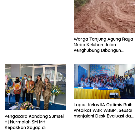
Warga Tanjung Agung Raya
Muba Keluhan Jalan
Penghubung Dibangun
Terputus-putus
Lapas Kelas IIA Optimis Raih
Predikat WBK WBBM, Seusai
menjalani Desk Evaluasi dari
Pengacara Kondang Sumsel
Kemenpan RB secara Virtual
Hj Nurmalah SM MH
Kepakkan Sayap di
Semarang