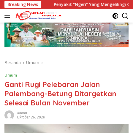
Langsung
 Generasi
Breaking News
Penyakit “Ngeri” Yang Mengelilingi Generasi
ke
konten
Beranda
Umum
Umum
Ganti Rugi Pelebaran Jalan
Palembang-Betung Ditargetkan
Selesai Bulan November
Admin
Oktober 26, 2020