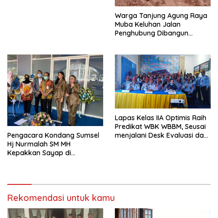
Warga Tanjung Agung Raya
Muba Keluhan Jalan
Penghubung Dibangun
Terputus-putus
Lapas Kelas IIA Optimis Raih
Predikat WBK WBBM, Seusai
menjalani Desk Evaluasi dari
Pengacara Kondang Sumsel
Kemenpan RB secara Virtual
Hj Nurmalah SM MH
Kepakkan Sayap di
Semarang
Rekomendasi untuk kamu