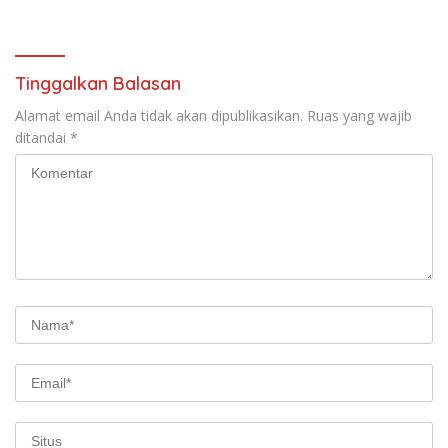
dan Inovasi Pelayanan
Keterangan
Pertanggungjawaban Bupati
Musi Rawas 2025
Tinggalkan Balasan
Alamat email Anda tidak akan dipublikasikan.
Ruas yang wajib
ditandai
*