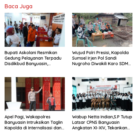
Baca Juga
Bupati Askolani Resmikan
Wujud Polri Presisi, Kapolda
Gedung Pelayanan Terpadu
Sumsel Irjen Pol Sandi
Disdikbud Banyuasin,
Nugroho Diwakili Karo SDM
Janjikan Layanan Cepat dan
Pimpin Langsung Bedah
Bebas Pungli
Rumah Lansia Tidak Layak
Huni
Apel Pagi, Wakapolres
Wabup Netta Indian,S.P Tutup
Banyuasin Intruksikan Taglin
Latsar CPNS Banyuasin
Kapolda di Internalisasi dan
Angkatan XI-XIV, Tekankan
di Implementasikan Dalam
Integritas dan Inovasi