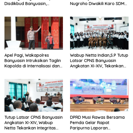
Disdikbud Banyuasin,
Nugroho Diwakili Karo SDM
Janjikan Layanan Cepat dan
Pimpin Langsung Bedah
Bebas Pungli
Rumah Lansia Tidak Layak
Huni
Apel Pagi, Wakapolres
Wabup Netta Indian,S.P Tutup
Banyuasin Intruksikan Taglin
Latsar CPNS Banyuasin
Kapolda di Internalisasi dan
Angkatan XI-XIV, Tekankan
di Implementasikan Dalam
Integritas dan Inovasi
Keseharian Anggota
sebagai Kunci Pelayanan
Prima
Tutup Latsar CPNS Banyuasin
DPRD Musi Rawas Bersama
Angkatan XI-XIV, Wabup
Pemda Gelar Rapat
Netta Tekankan Integritas
Paripurna Laporan