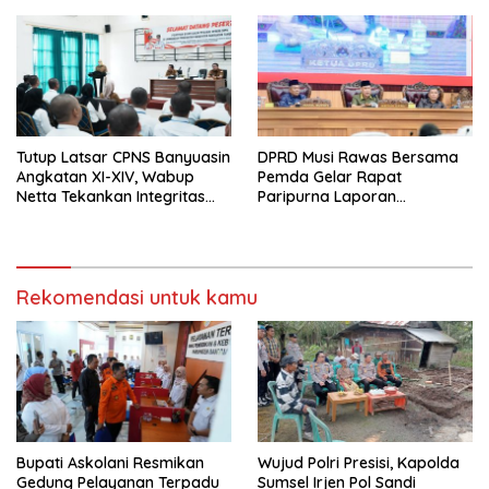
Keseharian Anggota
sebagai Kunci Pelayanan
Prima
Tutup Latsar CPNS Banyuasin
DPRD Musi Rawas Bersama
Angkatan XI-XIV, Wabup
Pemda Gelar Rapat
Netta Tekankan Integritas
Paripurna Laporan
dan Inovasi Pelayanan
Keterangan
Pertanggungjawaban Bupati
Musi Rawas 2025
Rekomendasi untuk kamu
Bupati Askolani Resmikan
Wujud Polri Presisi, Kapolda
Gedung Pelayanan Terpadu
Sumsel Irjen Pol Sandi