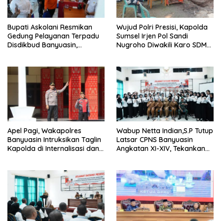
Bupati Askolani Resmikan
Wujud Polri Presisi, Kapolda
Gedung Pelayanan Terpadu
Sumsel Irjen Pol Sandi
Disdikbud Banyuasin,
Nugroho Diwakili Karo SDM
Janjikan Layanan Cepat dan
Pimpin Langsung Bedah
Bebas Pungli
Rumah Lansia Tidak Layak
Huni
Apel Pagi, Wakapolres
Wabup Netta Indian,S.P Tutup
Banyuasin Intruksikan Taglin
Latsar CPNS Banyuasin
Kapolda di Internalisasi dan
Angkatan XI-XIV, Tekankan
di Implementasikan Dalam
Integritas dan Inovasi
Keseharian Anggota
sebagai Kunci Pelayanan
Prima