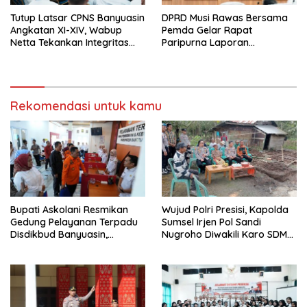
Tutup Latsar CPNS Banyuasin
DPRD Musi Rawas Bersama
Angkatan XI-XIV, Wabup
Pemda Gelar Rapat
Netta Tekankan Integritas
Paripurna Laporan
dan Inovasi Pelayanan
Keterangan
Pertanggungjawaban Bupati
Musi Rawas 2025
Rekomendasi untuk kamu
Bupati Askolani Resmikan
Wujud Polri Presisi, Kapolda
Gedung Pelayanan Terpadu
Sumsel Irjen Pol Sandi
Disdikbud Banyuasin,
Nugroho Diwakili Karo SDM
Janjikan Layanan Cepat dan
Pimpin Langsung Bedah
Bebas Pungli
Rumah Lansia Tidak Layak
Huni