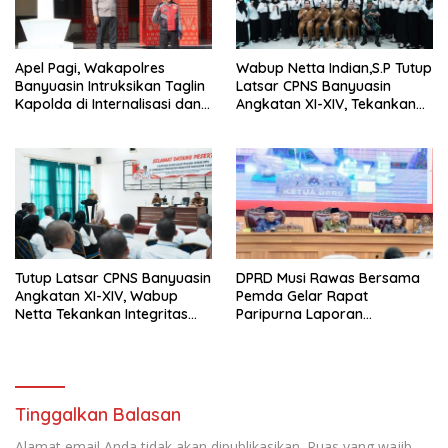
Apel Pagi, Wakapolres
Wabup Netta Indian,S.P Tutup
Banyuasin Intruksikan Taglin
Latsar CPNS Banyuasin
Kapolda di Internalisasi dan
Angkatan XI-XIV, Tekankan
di Implementasikan Dalam
Integritas dan Inovasi
Keseharian Anggota
sebagai Kunci Pelayanan
Prima
Tutup Latsar CPNS Banyuasin
DPRD Musi Rawas Bersama
Angkatan XI-XIV, Wabup
Pemda Gelar Rapat
Netta Tekankan Integritas
Paripurna Laporan
dan Inovasi Pelayanan
Keterangan
Pertanggungjawaban Bupati
Musi Rawas 2025
Tinggalkan Balasan
Alamat email Anda tidak akan dipublikasikan.
Ruas yang wajib