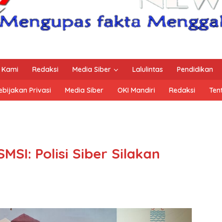
 Kami
Redaksi
Media Siber
Lalulintas
Pendidikan
ebijakan Privasi
Media Siber
OKI Mandiri
Redaksi
Ten
MSI: Polisi Siber Silakan