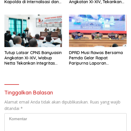
Kapolda di Internalisasi dan
Angkatan XI-XIV, Tekankan
di Implementasikan Dalam
Integritas dan Inovasi
Keseharian Anggota
sebagai Kunci Pelayanan
Prima
Tutup Latsar CPNS Banyuasin
DPRD Musi Rawas Bersama
Angkatan XI-XIV, Wabup
Pemda Gelar Rapat
Netta Tekankan Integritas
Paripurna Laporan
dan Inovasi Pelayanan
Keterangan
Pertanggungjawaban Bupati
Musi Rawas 2025
Tinggalkan Balasan
Alamat email Anda tidak akan dipublikasikan.
Ruas yang wajib
ditandai
*