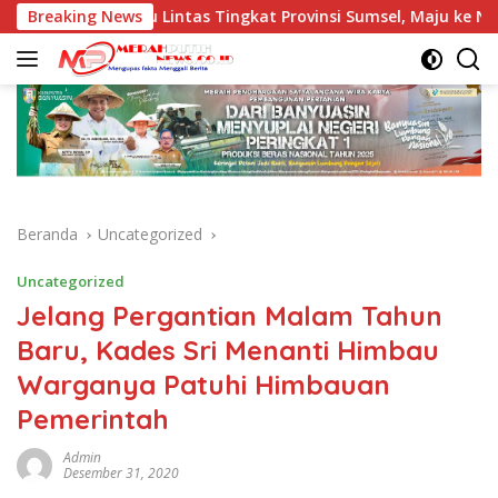
Langsung
Berlalu Lintas Tingkat Provinsi Sumsel, Maju ke Nasional
Breaking News
ke
konten
Beranda
Uncategorized
Uncategorized
Jelang Pergantian Malam Tahun
Baru, Kades Sri Menanti Himbau
Warganya Patuhi Himbauan
Pemerintah
Admin
Desember 31, 2020