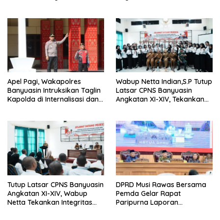
Janjikan Layanan Cepat dan
Pimpin Langsung Bedah
Bebas Pungli
Rumah Lansia Tidak Layak
Huni
Apel Pagi, Wakapolres
Wabup Netta Indian,S.P Tutup
Banyuasin Intruksikan Taglin
Latsar CPNS Banyuasin
Kapolda di Internalisasi dan
Angkatan XI-XIV, Tekankan
di Implementasikan Dalam
Integritas dan Inovasi
Keseharian Anggota
sebagai Kunci Pelayanan
Prima
Tutup Latsar CPNS Banyuasin
DPRD Musi Rawas Bersama
Angkatan XI-XIV, Wabup
Pemda Gelar Rapat
Netta Tekankan Integritas
Paripurna Laporan
dan Inovasi Pelayanan
Keterangan