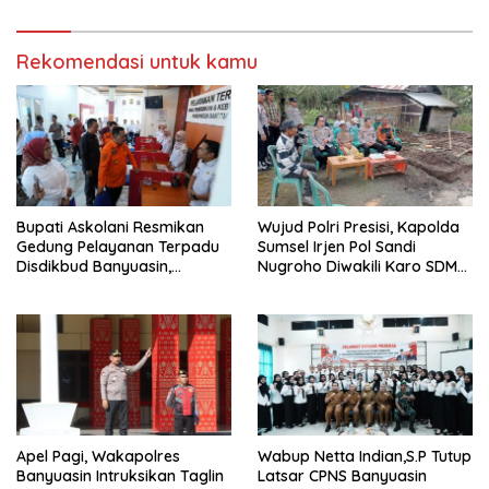
Pertanggungjawaban Bupati
Musi Rawas 2025
Rekomendasi untuk kamu
Bupati Askolani Resmikan
Wujud Polri Presisi, Kapolda
Gedung Pelayanan Terpadu
Sumsel Irjen Pol Sandi
Disdikbud Banyuasin,
Nugroho Diwakili Karo SDM
Janjikan Layanan Cepat dan
Pimpin Langsung Bedah
Bebas Pungli
Rumah Lansia Tidak Layak
Huni
Apel Pagi, Wakapolres
Wabup Netta Indian,S.P Tutup
Banyuasin Intruksikan Taglin
Latsar CPNS Banyuasin