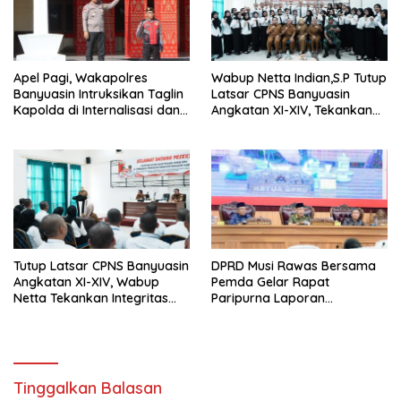
Apel Pagi, Wakapolres
Wabup Netta Indian,S.P Tutup
Banyuasin Intruksikan Taglin
Latsar CPNS Banyuasin
Kapolda di Internalisasi dan
Angkatan XI-XIV, Tekankan
di Implementasikan Dalam
Integritas dan Inovasi
Keseharian Anggota
sebagai Kunci Pelayanan
Prima
Tutup Latsar CPNS Banyuasin
DPRD Musi Rawas Bersama
Angkatan XI-XIV, Wabup
Pemda Gelar Rapat
Netta Tekankan Integritas
Paripurna Laporan
dan Inovasi Pelayanan
Keterangan
Pertanggungjawaban Bupati
Musi Rawas 2025
Tinggalkan Balasan