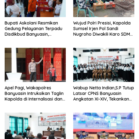
Bupati Askolani Resmikan
Wujud Polri Presisi, Kapolda
Gedung Pelayanan Terpadu
Sumsel Irjen Pol Sandi
Disdikbud Banyuasin,
Nugroho Diwakili Karo SDM
Janjikan Layanan Cepat dan
Pimpin Langsung Bedah
Bebas Pungli
Rumah Lansia Tidak Layak
Huni
Apel Pagi, Wakapolres
Wabup Netta Indian,S.P Tutup
Banyuasin Intruksikan Taglin
Latsar CPNS Banyuasin
Kapolda di Internalisasi dan
Angkatan XI-XIV, Tekankan
di Implementasikan Dalam
Integritas dan Inovasi
Keseharian Anggota
sebagai Kunci Pelayanan
Prima