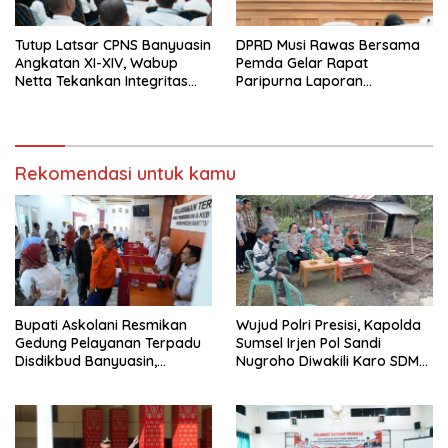
Tutup Latsar CPNS Banyuasin
DPRD Musi Rawas Bersama
Angkatan XI-XIV, Wabup
Pemda Gelar Rapat
Netta Tekankan Integritas
Paripurna Laporan
dan Inovasi Pelayanan
Keterangan
Pertanggungjawaban Bupati
Musi Rawas 2025
Rekomendasi untuk kamu
Bupati Askolani Resmikan
Wujud Polri Presisi, Kapolda
Gedung Pelayanan Terpadu
Sumsel Irjen Pol Sandi
Disdikbud Banyuasin,
Nugroho Diwakili Karo SDM
Janjikan Layanan Cepat dan
Pimpin Langsung Bedah
Bebas Pungli
Rumah Lansia Tidak Layak
Huni