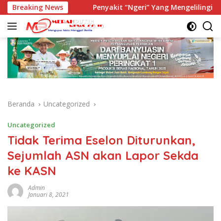
Langsung
i Generasi
Breaking News
Penyakit “Ngeri” Yang Mengelilingi Generasi
ke
konten
Beranda
Uncategorized
Uncategorized
Tidak Terima Eselon Diturunkan,
Sejumlah ASN akan Lapor Sekda
ke KASN
Admin
Januari 8, 2021