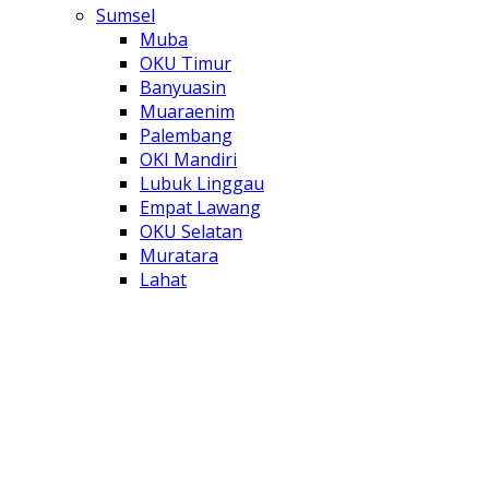
Sumsel
Muba
OKU Timur
Banyuasin
Muaraenim
Palembang
OKI Mandiri
Lubuk Linggau
Empat Lawang
OKU Selatan
Muratara
Lahat
Mura
PALI
PRABUMULIH
OI
Lalulintas
Pendidikan
Jakarta
Adventorial