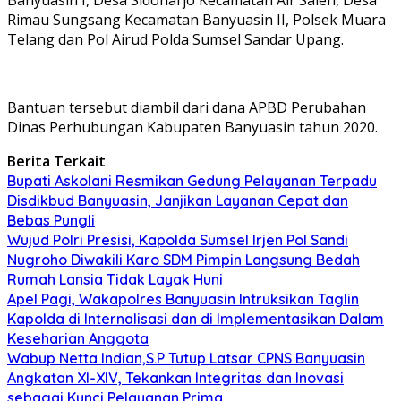
Rimau Sungsang Kecamatan Banyuasin II, Polsek Muara
Telang dan Pol Airud Polda Sumsel Sandar Upang.
Bantuan tersebut diambil dari dana APBD Perubahan
Dinas Perhubungan Kabupaten Banyuasin tahun 2020.
Berita Terkait
Bupati Askolani Resmikan Gedung Pelayanan Terpadu
Disdikbud Banyuasin, Janjikan Layanan Cepat dan
Bebas Pungli
Wujud Polri Presisi, Kapolda Sumsel Irjen Pol Sandi
Nugroho Diwakili Karo SDM Pimpin Langsung Bedah
Rumah Lansia Tidak Layak Huni
Apel Pagi, Wakapolres Banyuasin Intruksikan Taglin
Kapolda di Internalisasi dan di Implementasikan Dalam
Keseharian Anggota
Wabup Netta Indian,S.P Tutup Latsar CPNS Banyuasin
Angkatan XI-XIV, Tekankan Integritas dan Inovasi
sebagai Kunci Pelayanan Prima