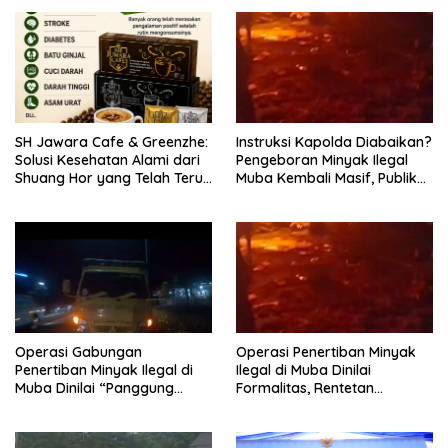
SH Jawara Cafe & Greenzhe:
Instruksi Kapolda Diabaikan?
Solusi Kesehatan Alami dari
Pengeboran Minyak Ilegal
Shuang Hor yang Telah Teruji
Muba Kembali Masif, Publik
Puluhan Tahun
Pertanyakan Kredibilitas
Kapolres
Operasi Gabungan
Operasi Penertiban Minyak
Penertiban Minyak Ilegal di
Ilegal di Muba Dinilai
Muba Dinilai “Panggung
Formalitas, Rentetan
Sandiwara”, Truk
Kebakaran Terus Terjadi di
Pengangkut BBM Ilegal Masih
Tiga Kecamatan
Merajalela