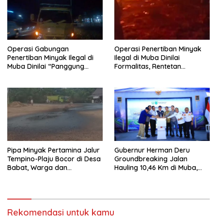
Operasi Gabungan
Operasi Penertiban Minyak
Penertiban Minyak Ilegal di
Ilegal di Muba Dinilai
Muba Dinilai “Panggung
Formalitas, Rentetan
Sandiwara”, Truk
Kebakaran Terus Terjadi di
Pengangkut BBM Ilegal Masih
Tiga Kecamatan
Merajalela
Pipa Minyak Pertamina Jalur
Gubernur Herman Deru
Tempino-Plaju Bocor di Desa
Groundbreaking Jalan
Babat, Warga dan
Hauling 10,46 Km di Muba,
Lingkungan Terancam
Dorong Ekonomi dan
Tercemar
Keselamatan
Rekomendasi untuk kamu