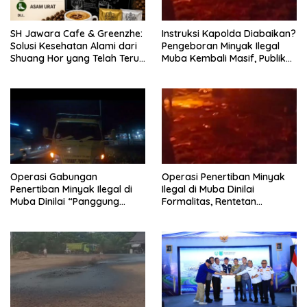
SH Jawara Cafe & Greenzhe:
Instruksi Kapolda Diabaikan?
Solusi Kesehatan Alami dari
Pengeboran Minyak Ilegal
Shuang Hor yang Telah Teruji
Muba Kembali Masif, Publik
Puluhan Tahun
Pertanyakan Kredibilitas
Kapolres
Operasi Gabungan
Operasi Penertiban Minyak
Penertiban Minyak Ilegal di
Ilegal di Muba Dinilai
Muba Dinilai “Panggung
Formalitas, Rentetan
Sandiwara”, Truk
Kebakaran Terus Terjadi di
Pengangkut BBM Ilegal Masih
Tiga Kecamatan
Merajalela