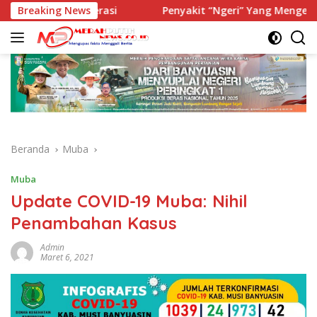
Langsung
elilingi Generasi
Breaking News
Penyakit “Ngeri” Yang Mengelilingi Ge
ke
konten
Beranda
Muba
Muba
Update COVID-19 Muba: Nihil
Penambahan Kasus
Admin
Maret 6, 2021