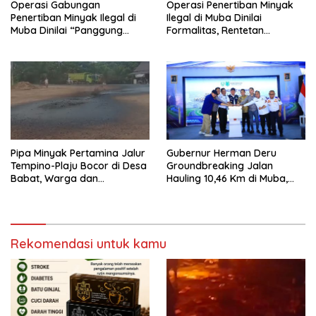
Operasi Gabungan
Operasi Penertiban Minyak
Penertiban Minyak Ilegal di
Ilegal di Muba Dinilai
Muba Dinilai “Panggung
Formalitas, Rentetan
Sandiwara”, Truk
Kebakaran Terus Terjadi di
Pengangkut BBM Ilegal Masih
Tiga Kecamatan
Merajalela
Pipa Minyak Pertamina Jalur
Gubernur Herman Deru
Tempino-Plaju Bocor di Desa
Groundbreaking Jalan
Babat, Warga dan
Hauling 10,46 Km di Muba,
Lingkungan Terancam
Dorong Ekonomi dan
Tercemar
Keselamatan
Rekomendasi untuk kamu