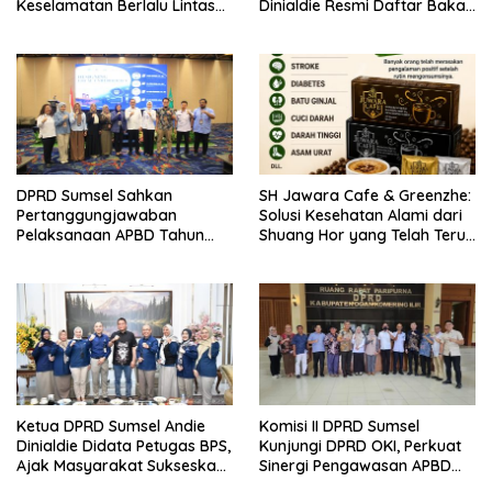
Keselamatan Berlalu Lintas
Dinialdie Resmi Daftar Bakal
Tingkat Provinsi Sumsel, Maju
Calon Ketua DPD Golkar
ke Nasional
Sumsel
DPRD Sumsel Sahkan
SH Jawara Cafe & Greenzhe:
Pertanggungjawaban
Solusi Kesehatan Alami dari
Pelaksanaan APBD Tahun
Shuang Hor yang Telah Teruji
Anggaran 2025
Puluhan Tahun
Ketua DPRD Sumsel Andie
Komisi II DPRD Sumsel
Dinialdie Didata Petugas BPS,
Kunjungi DPRD OKI, Perkuat
Ajak Masyarakat Sukseskan
Sinergi Pengawasan APBD
Sensus Ekonomi 2026
2025