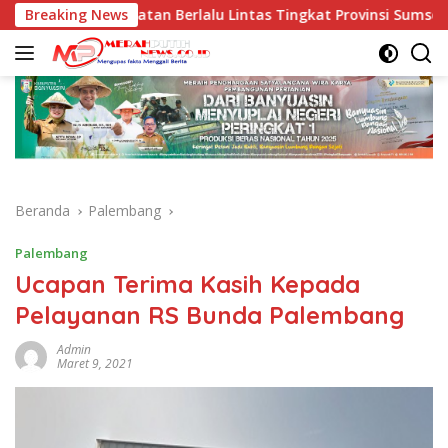
Langsung
 Keselamatan Berlalu Lintas Tingkat Provinsi Sumsel, Maju ke N
Breaking News
ke
konten
Beranda
Palembang
Palembang
Ucapan Terima Kasih Kepada
Pelayanan RS Bunda Palembang
Admin
Maret 9, 2021