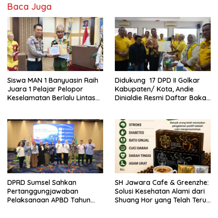
Baca Juga
Siswa MAN 1 Banyuasin Raih
Didukung 17 DPD II Golkar
Juara 1 Pelajar Pelopor
Kabupaten/ Kota, Andie
Keselamatan Berlalu Lintas
Dinialdie Resmi Daftar Bakal
Tingkat Provinsi Sumsel, Maju
Calon Ketua DPD Golkar
ke Nasional
Sumsel
DPRD Sumsel Sahkan
SH Jawara Cafe & Greenzhe:
Pertanggungjawaban
Solusi Kesehatan Alami dari
Pelaksanaan APBD Tahun
Shuang Hor yang Telah Teruji
Anggaran 2025
Puluhan Tahun