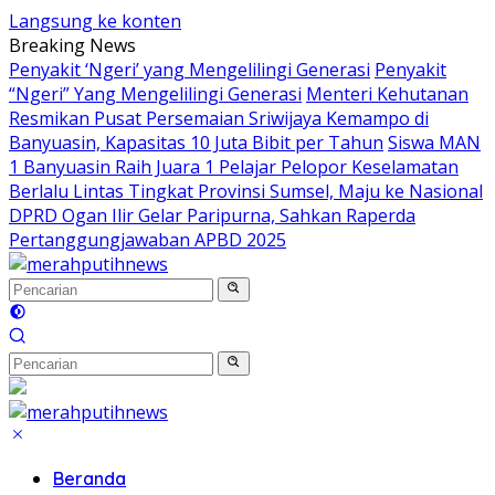
Langsung ke konten
Breaking News
Penyakit ‘Ngeri’ yang Mengelilingi Generasi
Penyakit
“Ngeri” Yang Mengelilingi Generasi
Menteri Kehutanan
Resmikan Pusat Persemaian Sriwijaya Kemampo di
Banyuasin, Kapasitas 10 Juta Bibit per Tahun
Siswa MAN
1 Banyuasin Raih Juara 1 Pelajar Pelopor Keselamatan
Berlalu Lintas Tingkat Provinsi Sumsel, Maju ke Nasional
DPRD Ogan Ilir Gelar Paripurna, Sahkan Raperda
Pertanggungjawaban APBD 2025
Beranda