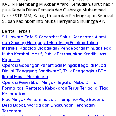
KADIN Palembang M Akbar Alfaro. Kemudian, turut hadir
pula Kepala Dinas Pemuda dan Olahraga Muhammad
Fariz SSTP MM, Kabag Umum dan Perlengkapan Seprizal
SE dan Kadinkominfo Muba Herryandi Sinulingga AP.
Berita Terkait
SH Jawara Cafe & Greenzhe: Solusi Kesehatan Alami
dari Shuang Hor yang Telah Teruji Puluhan Tahun
Instruksi Kapolda Diabaikan? Pengeboran Minyak Ilegal
Muba Kembali Masif, Publik Pertanyakan Kredibilitas
Kapolres
Operasi Gabungan Penertiban Minyak Ilegal di Muba
Dinilai “Panggung Sandiwara”, Truk Pengangkut BBM
Ilegal Masih Merajalela
Operasi Penertiban Minyak Ilegal di Muba Dinilai
Formalitas, Rentetan Kebakaran Terus Terjadi di Tiga
Kecamatan
Pipa Minyak Pertamina Jalur Tempino-Plaju Bocor di
Desa Babat, Warga dan Lingkungan Terancam
Tercemar