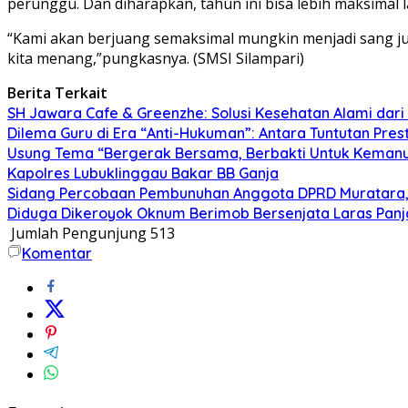
perunggu. Dan diharapkan, tahun ini bisa lebih maksimal l
“Kami akan berjuang semaksimal mungkin menjadi sang j
kita menang,”pungkasnya. (SMSI Silampari)
Berita Terkait
SH Jawara Cafe & Greenzhe: Solusi Kesehatan Alami dari 
Dilema Guru di Era “Anti-Hukuman”: Antara Tuntutan Pr
Usung Tema “Bergerak Bersama, Berbakti Untuk Kemanusia
Kapolres Lubuklinggau Bakar BB Ganja
Sidang Percobaan Pembunuhan Anggota DPRD Muratara,
Diduga Dikeroyok Oknum Berimob Bersenjata Laras Panj
Jumlah Pengunjung
513
Komentar