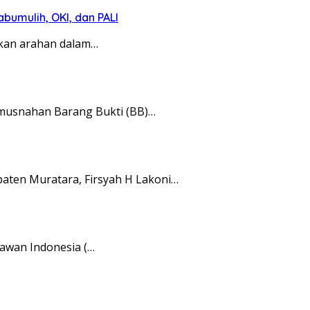
umulih, OKI, dan PALI
kan arahan dalam…
usnahan Barang Bukti (BB)…
en Muratara, Firsyah H Lakoni…
awan Indonesia (…