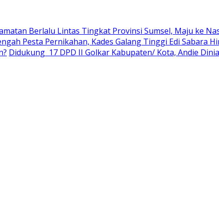
amatan Berlalu Lintas Tingkat Provinsi Sumsel, Maju ke Na
engah Pesta Pernikahan, Kades Galang Tinggi Edi Sabara 
n?
Didukung 17 DPD II Golkar Kabupaten/ Kota, Andie Dinia