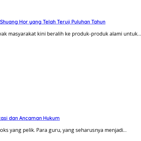
Shuang Hor yang Telah Teruji Puluhan Tahun
ak masyarakat kini beralih ke produk-produk alami untuk…
estasi dan Ancaman Hukum
doks yang pelik. Para guru, yang seharusnya menjadi…