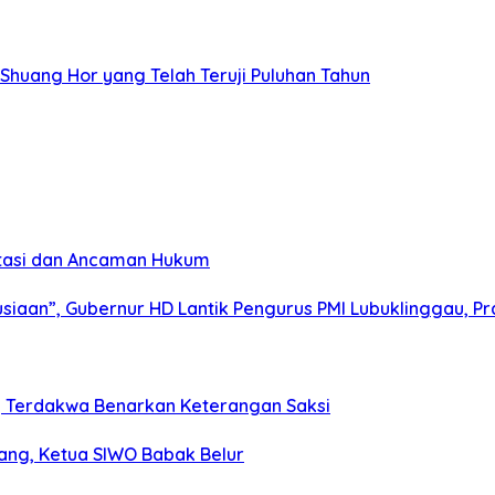
Shuang Hor yang Telah Teruji Puluhan Tahun
estasi dan Ancaman Hukum
an”, Gubernur HD Lantik Pengurus PMI Lubuklinggau, Prab
 Terdakwa Benarkan Keterangan Saksi
ang, Ketua SIWO Babak Belur