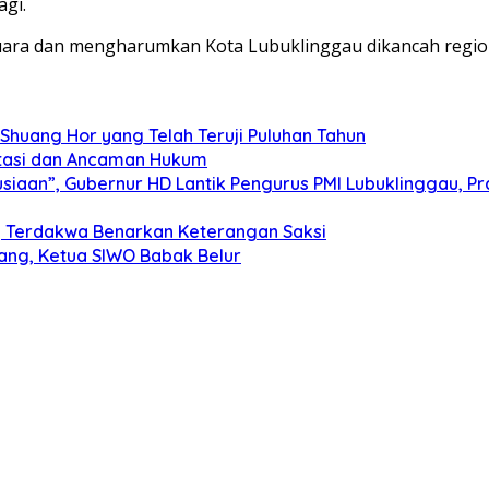
agi.
uara dan mengharumkan Kota Lubuklinggau dikancah regio
Shuang Hor yang Telah Teruji Puluhan Tahun
estasi dan Ancaman Hukum
an”, Gubernur HD Lantik Pengurus PMI Lubuklinggau, Prab
 Terdakwa Benarkan Keterangan Saksi
ang, Ketua SIWO Babak Belur