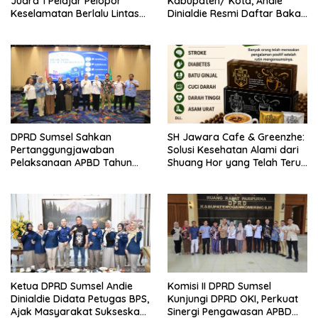
Juara 1 Pelajar Pelopor
Kabupaten/ Kota, Andie
Keselamatan Berlalu Lintas
Dinialdie Resmi Daftar Bakal
Tingkat Provinsi Sumsel, Maju
Calon Ketua DPD Golkar
ke Nasional
Sumsel
DPRD Sumsel Sahkan
SH Jawara Cafe & Greenzhe:
Pertanggungjawaban
Solusi Kesehatan Alami dari
Pelaksanaan APBD Tahun
Shuang Hor yang Telah Teruji
Anggaran 2025
Puluhan Tahun
Ketua DPRD Sumsel Andie
Komisi II DPRD Sumsel
Dinialdie Didata Petugas BPS,
Kunjungi DPRD OKI, Perkuat
Ajak Masyarakat Sukseskan
Sinergi Pengawasan APBD