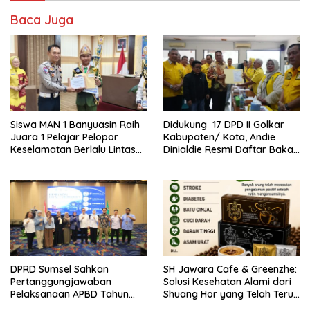
Baca Juga
Siswa MAN 1 Banyuasin Raih
Didukung 17 DPD II Golkar
Juara 1 Pelajar Pelopor
Kabupaten/ Kota, Andie
Keselamatan Berlalu Lintas
Dinialdie Resmi Daftar Bakal
Tingkat Provinsi Sumsel, Maju
Calon Ketua DPD Golkar
ke Nasional
Sumsel
DPRD Sumsel Sahkan
SH Jawara Cafe & Greenzhe:
Pertanggungjawaban
Solusi Kesehatan Alami dari
Pelaksanaan APBD Tahun
Shuang Hor yang Telah Teruji
Anggaran 2025
Puluhan Tahun