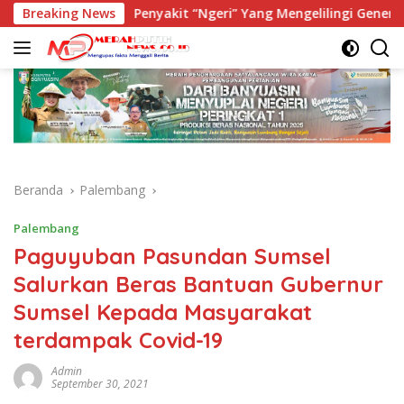
Langsung
si
Breaking News
Penyakit “Ngeri” Yang Mengelilingi Generasi
ke
konten
Beranda
Palembang
Palembang
Paguyuban Pasundan Sumsel
Salurkan Beras Bantuan Gubernur
Sumsel Kepada Masyarakat
terdampak Covid-19
Admin
September 30, 2021