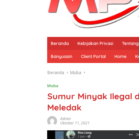
Beranda
Kebijakan Privasi
Tentang
Banyuasin
Client Portal
Home
K
Beranda
Muba
Muba
Sumur Minyak Ilegal 
Meledak
Admin
Oktober 11, 2021