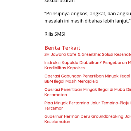
sesuai aturan.
“Prinsipnya ongkos, angkat, dan ang
masalah ini masih dibahas lebih lanjut
Rilis SMSI
Berita Terkait
SH Jawara Cafe & Greenzhe: Solusi Kesehata
Instruksi Kapolda Diabaikan? Pengeboran Mi
Kredibilitas Kapolres
Operasi Gabungan Penertiban Minyak Ilegal
BBM Ilegal Masih Merajalela
Operasi Penertiban Minyak Ilegal di Muba Di
Kecamatan
Pipa Minyak Pertamina Jalur Tempino-Plaj
Tercemar
Gubernur Herman Deru Groundbreaking Jala
Keselamatan