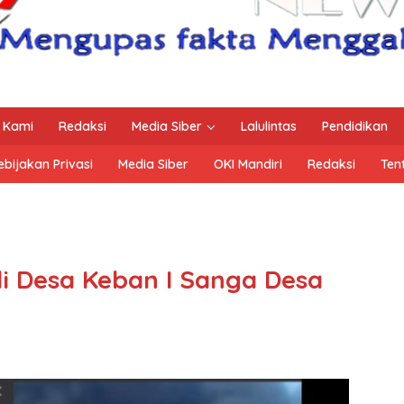
 Kami
Redaksi
Media Siber
Lalulintas
Pendidikan
ebijakan Privasi
Media Siber
OKI Mandiri
Redaksi
Ten
di Desa Keban I Sanga Desa