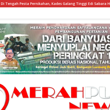
han, Kades Galang Tinggi Edi Sabara Himbau Warga Cegah Karh