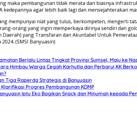
 maka pembangunan tidak merata dan biasnya infrastruktu
 kedepannya agar lebih baik lagi dan mensejahterakan mas
ng mempunyai niat yang tulus, berkompeten, mengerti tat
rang-orang yang ingin memperkaya dirinya sendiri dan gol
angan Daerah) yang Transfaran dan Akuntabel Untuk Pemer
2024. (SMSI Banyuasin)
amatan Berlalu Lintas Tingkat Provinsi Sumsel, Maju ke Na
abara Himbau Warga Cegah Karhutla dan Perbarui KK Berk
an?
han Tiga Raperda Strategis di Banyuasin
n Klarifikasi Progres Pembangunan KDMP
Banyuasin Iptu Eko Bagikan Snack dan Minuman kepada Pe