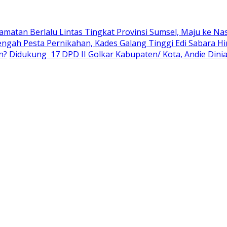
amatan Berlalu Lintas Tingkat Provinsi Sumsel, Maju ke Na
engah Pesta Pernikahan, Kades Galang Tinggi Edi Sabara 
n?
Didukung 17 DPD II Golkar Kabupaten/ Kota, Andie Dinia