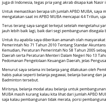
juga di Indonesia, tegas pria yang akrab disapa kak Nasir i
Untuk memastikan berapa sih jumlah APBD MUBA, saya m
mengatakan saat ini APBD MUBA mencapai 4.4 Triliun, ujar
Terus terang saya sangat terkejut setelah mengetahui 
jauh lebih baik lagi, baik dari segi pembangunan disegal
Untuk itu apabila saya diberikan amanah olah masyarakat
Pemerintah No 71 Tahun 2010 Tentang Standar Akuntansi
Kemudian, Peraturan Pemerintah No 58 Tahun 2005 seba
Daerah serta Peraturan Menteri Dalam Negeri No 13 Tah
Pedomanan Pengelolaan Keuangan Daerah, jelas Pengusa
Menurut saya selama ini belanja yang dilakukan oleh Pem
habis pakai seperti belanja pegawai, belanja barang dan ja
Badminton tersebut.
Mirisnya, belanja modal atau belanja untuk pembangunanny
MUBA masih kurang kalau kita lihat dari jumlah APBD MUB
saja kalau pembangunan tidak merata, porsi pembangunann