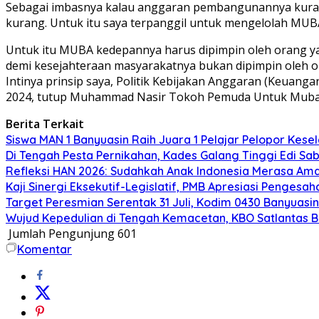
Sebagai imbasnya kalau anggaran pembangunannya kurang
kurang. Untuk itu saya terpanggil untuk mengelolah MUBA
Untuk itu MUBA kedepannya harus dipimpin oleh orang ya
demi kesejahteraan masyarakatnya bukan dipimpin oleh o
Intinya prinsip saya, Politik Kebijakan Anggaran (Keu
2024, tutup Muhammad Nasir Tokoh Pemuda Untuk Muba 
Berita Terkait
Siswa MAN 1 Banyuasin Raih Juara 1 Pelajar Pelopor Kesel
Di Tengah Pesta Pernikahan, Kades Galang Tinggi Edi S
Refleksi HAN 2026: Sudahkah Anak Indonesia Merasa Am
Kaji Sinergi Eksekutif-Legislatif, PMB Apresiasi Pengesa
Target Peresmian Serentak 31 Juli, Kodim 0430 Banyuasi
Wujud Kepedulian di Tengah Kemacetan, KBO Satlantas 
Jumlah Pengunjung
601
Komentar