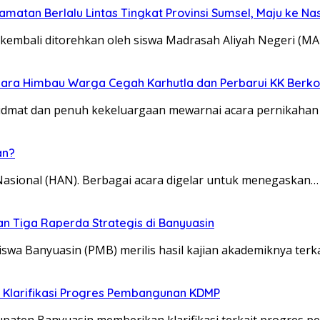
amatan Berlalu Lintas Tingkat Provinsi Sumsel, Maju ke Na
mbali ditorehkan oleh siswa Madrasah Aliyah Negeri (MA
abara Himbau Warga Cegah Karhutla dan Perbarui KK Berk
mat dan penuh kekeluargaan mewarnai acara pernikahan 
an?
 Nasional (HAN). Berbagai acara digelar untuk menegaskan…
han Tiga Raperda Strategis di Banyuasin
Banyuasin (PMB) merilis hasil kajian akademiknya terkai
n Klarifikasi Progres Pembangunan KDMP
n Banyuasin memberikan klarifikasi terkait progres pem