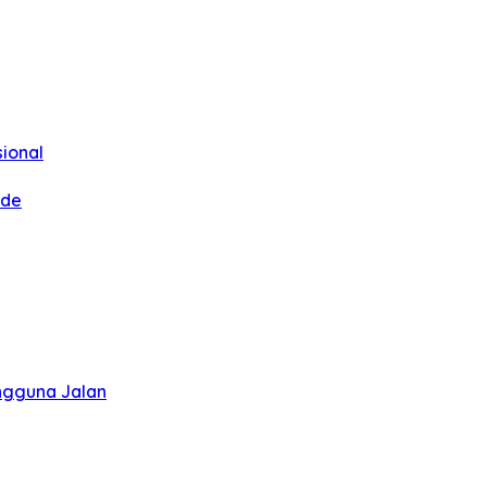
sional
ode
ngguna Jalan