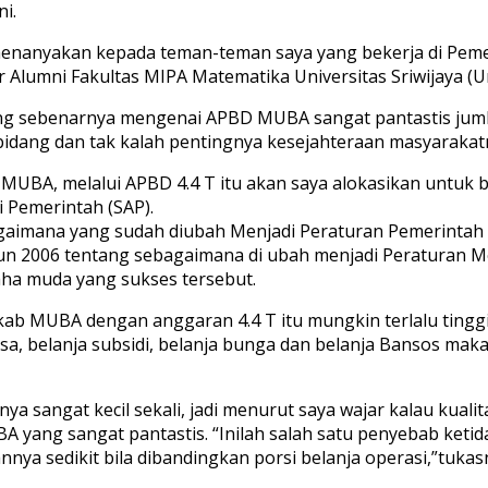
ni.
enanyakan kepada teman-teman saya yang bekerja di Peme
 Alumni Fakultas MIPA Matematika Universitas Sriwijaya (Un
yang sebenarnya mengenai APBD MUBA sangat pantastis jum
a bidang dan tak kalah pentingnya kesejahteraan masyarakat
 MUBA, melalui APBD 4.4 T itu akan saya alokasikan untuk 
 Pemerintah (SAP).
gaimana yang sudah diubah Menjadi Peraturan Pemerinta
un 2006 tentang sebagaimana di ubah menjadi Peraturan M
ha muda yang sukses tersebut.
kab MUBA dengan anggaran 4.4 T itu mungkin terlalu tinggi
sa, belanja subsidi, belanja bunga dan belanja Bansos maka 
a sangat kecil sekali, jadi menurut saya wajar kalau kuali
A yang sangat pantastis. “Inilah salah satu penyebab ket
ya sedikit bila dibandingkan porsi belanja operasi,”tukas