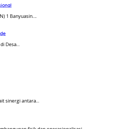
sional
N) 1 Banyuasin….
ode
di Desa…
t sinergi antara…
bangunan fisik dan operasionalisasi…