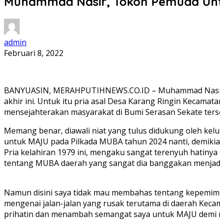
Muhammad Nasir, Tokoh Pemuda Un
admin
Februari 8, 2022
BANYUASIN, MERAHPUTIHNEWS.CO.ID – Muhammad Nasir, S.S
akhir ini. Untuk itu pria asal Desa Karang Ringin Kecam
mensejahterakan masyarakat di Bumi Serasan Sekate ters
Memang benar, diawali niat yang tulus didukung oleh ke
untuk MAJU pada Pilkada MUBA tahun 2024 nanti, demikian
Pria kelahiran 1979 ini, mengaku sangat terenyuh hatinya
tentang MUBA daerah yang sangat dia banggakan menjadi r
Namun disini saya tidak mau membahas tentang kepemimp
mengenai jalan-jalan yang rusak terutama di daerah Kec
prihatin dan menambah semangat saya untuk MAJU demi m