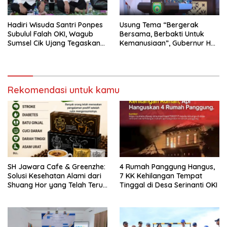
Hadiri Wisuda Santri Ponpes
Usung Tema “Bergerak
Subulul Falah OKI, Wagub
Bersama, Berbakti Untuk
Sumsel Cik Ujang Tegaskan
Kemanusiaan”, Gubernur HD
Komitmen Dukung
Lantik Pengurus PMI
Pendidikan Pesantren
Lubuklinggau, Prabumulih,
OKI, dan PALI
Rekomendasi untuk kamu
SH Jawara Cafe & Greenzhe:
4 Rumah Panggung Hangus,
Solusi Kesehatan Alami dari
7 KK Kehilangan Tempat
Shuang Hor yang Telah Teruji
Tinggal di Desa Serinanti OKI
Puluhan Tahun