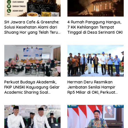
SH Jawara Cafe & Greenzhe:
4 Rumah Panggung Hangus,
Solusi Kesehatan Alami dari
7 KK Kehilangan Tempat
Shuang Hor yang Telah Teruji
Tinggal di Desa Serinanti OKI
Puluhan Tahun
Perkuat Budaya Akademik,
Herman Deru Resmikan
FKIP UNISKI Kayuagung Gelar
Jembatan Senilai Hampir
Academic Sharing Soal
Rp5 Miliar di OKI, Perkuat
Kepakaran Dosen
Konektivitas dan Dorong
Pertumbuhan Ekonomi Desa