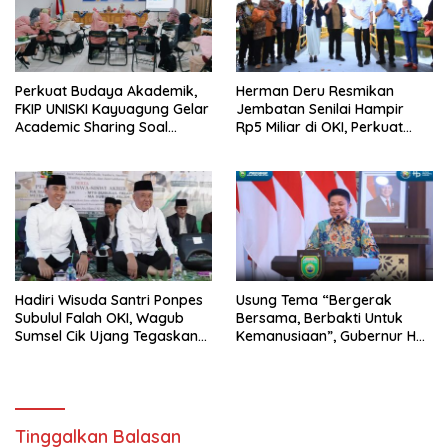
Perkuat Budaya Akademik,
Herman Deru Resmikan
FKIP UNISKI Kayuagung Gelar
Jembatan Senilai Hampir
Academic Sharing Soal
Rp5 Miliar di OKI, Perkuat
Kepakaran Dosen
Konektivitas dan Dorong
Pertumbuhan Ekonomi Desa
Hadiri Wisuda Santri Ponpes
Usung Tema “Bergerak
Subulul Falah OKI, Wagub
Bersama, Berbakti Untuk
Sumsel Cik Ujang Tegaskan
Kemanusiaan”, Gubernur HD
Komitmen Dukung
Lantik Pengurus PMI
Pendidikan Pesantren
Lubuklinggau, Prabumulih,
OKI, dan PALI
Tinggalkan Balasan