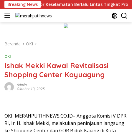
Langsung
 Pelajar Pelopor Keselamatan Berlalu Lintas Tingkat Provinsi 
Breaking News
ke
konten
Beranda
OKI
OKI
Ishak Mekki Kawal Revitalisasi
Shopping Center Kayuagung
Admin
Oktober 13, 2025
OKI, MERAHPUTIHNEWS.CO.ID– Anggota Komisi V DPR
RI, Ir. H. Ishak Mekki, melakukan peninjauan langsung
ke Shopping Center dan GOR Biduk Kajang di Kota