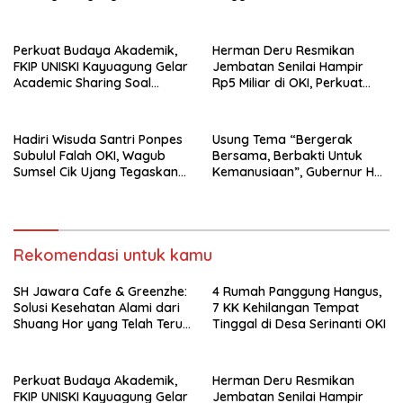
Puluhan Tahun
Perkuat Budaya Akademik,
Herman Deru Resmikan
FKIP UNISKI Kayuagung Gelar
Jembatan Senilai Hampir
Academic Sharing Soal
Rp5 Miliar di OKI, Perkuat
Kepakaran Dosen
Konektivitas dan Dorong
Pertumbuhan Ekonomi Desa
Hadiri Wisuda Santri Ponpes
Usung Tema “Bergerak
Subulul Falah OKI, Wagub
Bersama, Berbakti Untuk
Sumsel Cik Ujang Tegaskan
Kemanusiaan”, Gubernur HD
Komitmen Dukung
Lantik Pengurus PMI
Pendidikan Pesantren
Lubuklinggau, Prabumulih,
OKI, dan PALI
Rekomendasi untuk kamu
SH Jawara Cafe & Greenzhe:
4 Rumah Panggung Hangus,
Solusi Kesehatan Alami dari
7 KK Kehilangan Tempat
Shuang Hor yang Telah Teruji
Tinggal di Desa Serinanti OKI
Puluhan Tahun
Perkuat Budaya Akademik,
Herman Deru Resmikan
FKIP UNISKI Kayuagung Gelar
Jembatan Senilai Hampir