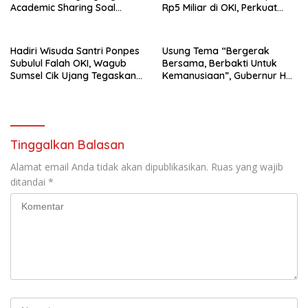
Academic Sharing Soal
Rp5 Miliar di OKI, Perkuat
Kepakaran Dosen
Konektivitas dan Dorong
Pertumbuhan Ekonomi Desa
Hadiri Wisuda Santri Ponpes
Usung Tema “Bergerak
Subulul Falah OKI, Wagub
Bersama, Berbakti Untuk
Sumsel Cik Ujang Tegaskan
Kemanusiaan”, Gubernur HD
Komitmen Dukung
Lantik Pengurus PMI
Pendidikan Pesantren
Lubuklinggau, Prabumulih,
OKI, dan PALI
Tinggalkan Balasan
Alamat email Anda tidak akan dipublikasikan.
Ruas yang wajib
ditandai
*