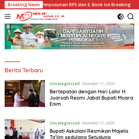
Langsung
Gelar Workshop Penyusunan RPS dan E-Book Ice Breaking
Breaking News
ke
konten
Berita Terbaru
Uncategorized
Desember 11, 2020
Bertepatan dengan Hari Lahir H.
Juarsah Resmi Jabat Bupati Muara
Enim
Uncategorized
Desember 11, 2020
Bupati Askolani Resmikan Majelis
Ta’lim sedulang Setudung