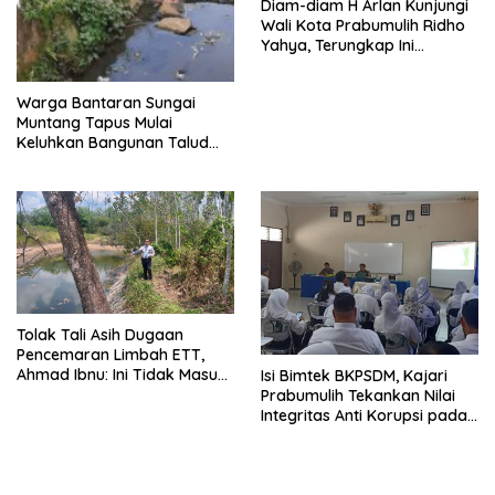
Diam-diam H Arlan Kunjungi
Wali Kota Prabumulih Ridho
Yahya, Terungkap Ini
Tujuannya
Warga Bantaran Sungai
Muntang Tapus Mulai
Keluhkan Bangunan Talud
yang Roboh
Tolak Tali Asih Dugaan
Pencemaran Limbah ETT,
Ahmad Ibnu: Ini Tidak Masuk
Isi Bimtek BKPSDM, Kajari
Akal
Prabumulih Tekankan Nilai
Integritas Anti Korupsi pada
ASN