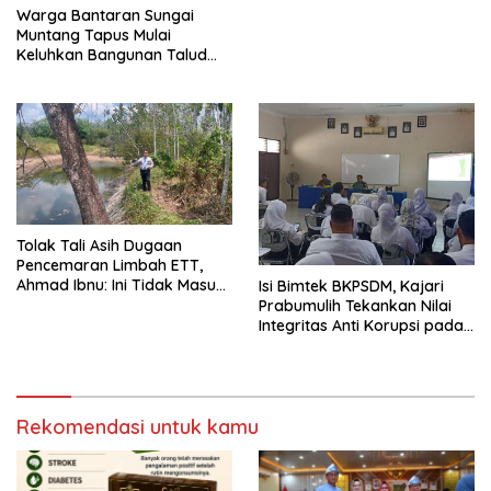
Warga Bantaran Sungai
Muntang Tapus Mulai
Keluhkan Bangunan Talud
yang Roboh
Tolak Tali Asih Dugaan
Pencemaran Limbah ETT,
Ahmad Ibnu: Ini Tidak Masuk
Isi Bimtek BKPSDM, Kajari
Akal
Prabumulih Tekankan Nilai
Integritas Anti Korupsi pada
ASN
Rekomendasi untuk kamu