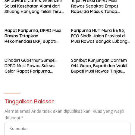
SH Jawara Cafe & Greenzhe:
Tujuh Fraksi DPRD Musi
Solusi Kesehatan Alami dari
Rawas Sepakati Empat
Shuang Hor yang Telah Teruji
Raperda Masuk Tahap
Puluhan Tahun
Pembahasan Lebih Lanjut
Rapat Paripurna, DPRD Musi
Paripurna HUT Mura ke 83,
Rawas Tetapkan
FCO Sindir Jalan Provinsi di
Rekomendasi LKPj Bupati
Musi Rawas Banyak Lubang,
2025
Minta Gubernur Membantu
Terkait Izin Pembangunan
Jalan di Kawasan HTI
Dihadiri Gubernur Sumsel,
Sambut Kunjungan Danrem
DPRD Musi Rawas Sukses
044 Gapo, Bupati dan Wakil
Gelar Rapat Paripurna
Bupati Musi Rawas Tinjau
Istimewah HUT Musi Rawas
Yonif TP 947/Pangeran Amin
ke 83 Tahun
Tinggalkan Balasan
Alamat email Anda tidak akan dipublikasikan.
Ruas yang wajib
ditandai
*