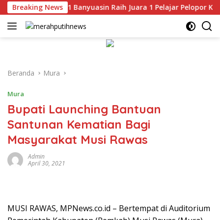
Langsung
Breaking News
Siswa MAN 1 Banyuasin Raih Juara 1 Pelajar Pelopor Kesela
ke
konten
Beranda
Mura
Mura
Bupati Launching Bantuan
Santunan Kematian Bagi
Masyarakat Musi Rawas
Admin
April 30, 2021
MUSI RAWAS, MPNews.co.id – Bertempat di Auditorium