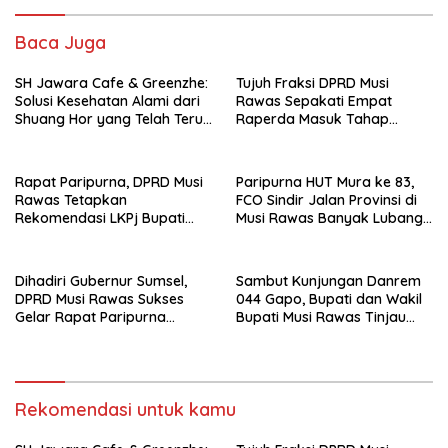
Baca Juga
SH Jawara Cafe & Greenzhe:
Tujuh Fraksi DPRD Musi
Solusi Kesehatan Alami dari
Rawas Sepakati Empat
Shuang Hor yang Telah Teruji
Raperda Masuk Tahap
Puluhan Tahun
Pembahasan Lebih Lanjut
Rapat Paripurna, DPRD Musi
Paripurna HUT Mura ke 83,
Rawas Tetapkan
FCO Sindir Jalan Provinsi di
Rekomendasi LKPj Bupati
Musi Rawas Banyak Lubang,
2025
Minta Gubernur Membantu
Terkait Izin Pembangunan
Jalan di Kawasan HTI
Dihadiri Gubernur Sumsel,
Sambut Kunjungan Danrem
DPRD Musi Rawas Sukses
044 Gapo, Bupati dan Wakil
Gelar Rapat Paripurna
Bupati Musi Rawas Tinjau
Istimewah HUT Musi Rawas
Yonif TP 947/Pangeran Amin
ke 83 Tahun
Rekomendasi untuk kamu