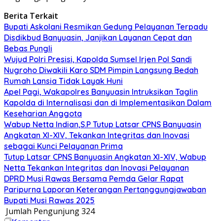
Berita Terkait
Bupati Askolani Resmikan Gedung Pelayanan Terpadu
Disdikbud Banyuasin, Janjikan Layanan Cepat dan
Bebas Pungli
Wujud Polri Presisi, Kapolda Sumsel Irjen Pol Sandi
Nugroho Diwakili Karo SDM Pimpin Langsung Bedah
Rumah Lansia Tidak Layak Huni
Apel Pagi, Wakapolres Banyuasin Intruksikan Taglin
Kapolda di Internalisasi dan di Implementasikan Dalam
Keseharian Anggota
Wabup Netta Indian,S.P Tutup Latsar CPNS Banyuasin
Angkatan XI-XIV, Tekankan Integritas dan Inovasi
sebagai Kunci Pelayanan Prima
Tutup Latsar CPNS Banyuasin Angkatan XI-XIV, Wabup
Netta Tekankan Integritas dan Inovasi Pelayanan
DPRD Musi Rawas Bersama Pemda Gelar Rapat
Paripurna Laporan Keterangan Pertanggungjawaban
Bupati Musi Rawas 2025
Jumlah Pengunjung
324