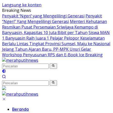
Langsung ke konten
Breaking News
Penyakit ‘Ngeri’ yang Mengelilingi Generasi
Penyakit
“Ngeri” Yang Mengelilingi Generasi
Menteri Kehutanan
Resmikan Pusat Persemaian Sriwijaya Kemampo di
Banyuasin, Kapasitas 10 Juta Bibit per Tahun
Siswa MAN
1 Banyuasin Raih Juara 1 Pelajar Pelopor Keselamatan
Berlalu Lintas Tingkat Provinsi Sumsel, Maju ke Nasional
Jelang Tahun Ajaran Baru, PP-MPK Unsri Gelar
Workshop Penyusunan RPS dan E-Book Ice Breaking
Beranda