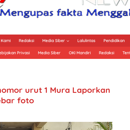
 Kami
Redaksi
Media Siber
Lalulintas
Pendidikan
ebijakan Privasi
Media Siber
OKI Mandiri
Redaksi
Ten
nomor urut 1 Mura Laporkan
bar foto