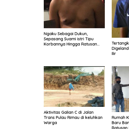
Ngaku Sebagai Dukun,
Sepasang Suami istri Tipu
Tertangk
Korbannya Hingga Ratusan
Digeland
Juta Rupiah
Ilir
Aktivitas Galian C di Jalan
Rumah K
Trans Pulau Rimau di keluhkan
Baru Ban
Warga
Ratusan