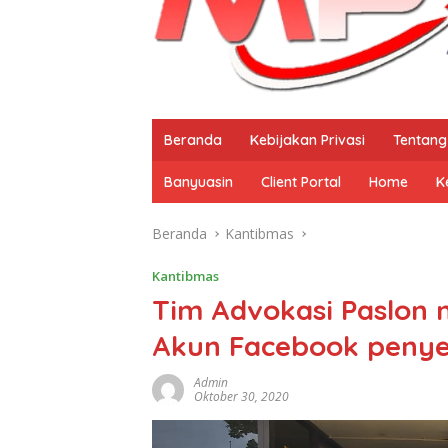
Beranda
Kebijakan Privasi
Tentang
Banyuasin
Client Portal
Home
K
Beranda
Kantibmas
Kantibmas
Tim Advokasi Paslon 
Akun Facebook penye
Admin
Oktober 30, 2020