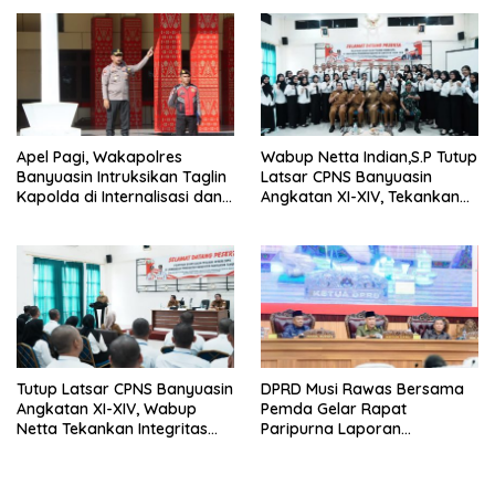
Bebas Pungli
Rumah Lansia Tidak Layak
Huni
Apel Pagi, Wakapolres
Wabup Netta Indian,S.P Tutup
Banyuasin Intruksikan Taglin
Latsar CPNS Banyuasin
Kapolda di Internalisasi dan
Angkatan XI-XIV, Tekankan
di Implementasikan Dalam
Integritas dan Inovasi
Keseharian Anggota
sebagai Kunci Pelayanan
Prima
Tutup Latsar CPNS Banyuasin
DPRD Musi Rawas Bersama
Angkatan XI-XIV, Wabup
Pemda Gelar Rapat
Netta Tekankan Integritas
Paripurna Laporan
dan Inovasi Pelayanan
Keterangan
Pertanggungjawaban Bupati
Musi Rawas 2025