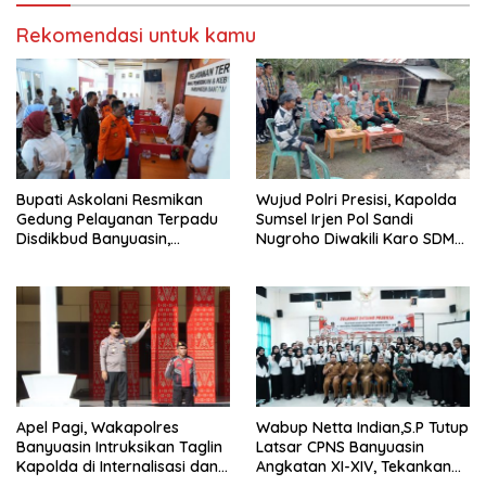
Rekomendasi untuk kamu
Bupati Askolani Resmikan
Wujud Polri Presisi, Kapolda
Gedung Pelayanan Terpadu
Sumsel Irjen Pol Sandi
Disdikbud Banyuasin,
Nugroho Diwakili Karo SDM
Janjikan Layanan Cepat dan
Pimpin Langsung Bedah
Bebas Pungli
Rumah Lansia Tidak Layak
Huni
Apel Pagi, Wakapolres
Wabup Netta Indian,S.P Tutup
Banyuasin Intruksikan Taglin
Latsar CPNS Banyuasin
Kapolda di Internalisasi dan
Angkatan XI-XIV, Tekankan
di Implementasikan Dalam
Integritas dan Inovasi