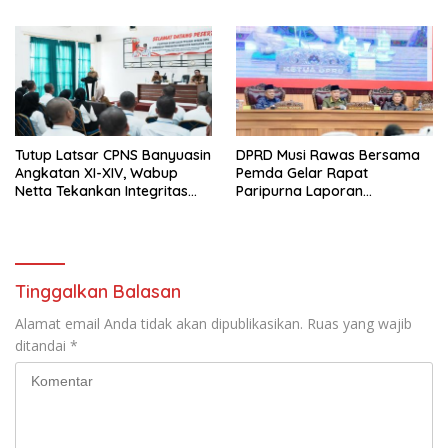
Keseharian Anggota
sebagai Kunci Pelayanan
Prima
Tutup Latsar CPNS Banyuasin
DPRD Musi Rawas Bersama
Angkatan XI-XIV, Wabup
Pemda Gelar Rapat
Netta Tekankan Integritas
Paripurna Laporan
dan Inovasi Pelayanan
Keterangan
Pertanggungjawaban Bupati
Musi Rawas 2025
Tinggalkan Balasan
Alamat email Anda tidak akan dipublikasikan.
Ruas yang wajib
ditandai
*