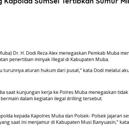
Kapolda SumSel Tertibkan Sumur Min
(Muba) Dr. H. Dodi Reza Alex menegaskan Pemkab Muba men
atan penertiban minyak Illegal di Kabupaten Muba.
urunnya aturan hukum dari pusat,” kata Dodi melalui aku
ia saat kunjungan kerja ke Polres Muba menegaskan tidak 
bermain dalam kegiatan ilegal drilling tersebut.
apolda kepada Kapolres Muba dan Polsek- Polsek jajaran s
 yang saat ini menjamur di Kabupaten Musi Banyuasin,” kata