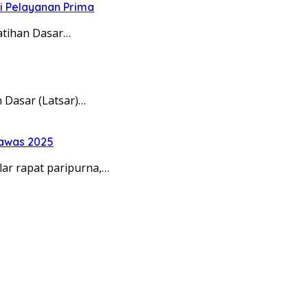
ci Pelayanan Prima
atihan Dasar…
 Dasar (Latsar)…
Rawas 2025
r rapat paripurna,…