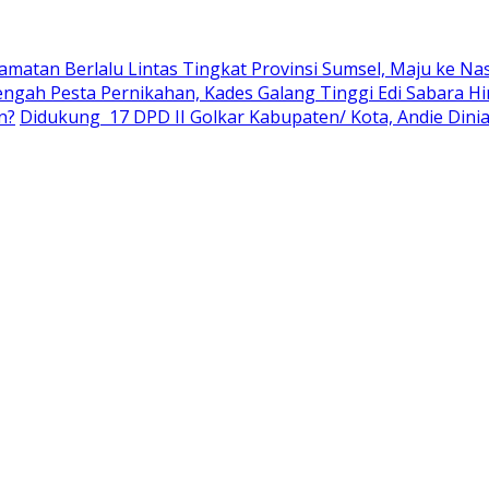
amatan Berlalu Lintas Tingkat Provinsi Sumsel, Maju ke Na
engah Pesta Pernikahan, Kades Galang Tinggi Edi Sabara 
n?
Didukung 17 DPD II Golkar Kabupaten/ Kota, Andie Dinia