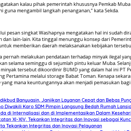
mengatakan kalau pihak pemerintah khususnya Pemkab Mub
ini guna mengambil langkah penanganan,” kata Sekda.
lui pesan singkat Washapnya mengatakan hal ini sudah dir
 dan lain-lain. Kita tinggal menunggu konsep dari Pemer
ntuk memberikan daerah melaksanakan kebijakan tersebut
 pernah melakukan pendataan terhadap minyak ilegal yang 
akan selama seminggu di sejumlah pintu keluar Muba. Sela
 minyak tersebut dikoordinir BUMD yang dalam hal ini PT
ng Pertamina melalui storage Babat Toman. Kenapa sekaran
D yang mana keuntungannya akan menjadi pemasukan bagi d
dikbud Banyuasin, Janjikan Layanan Cepat dan Bebas Pung
roho Diwakili Karo SDM Pimpin Langsung Bedah Rumah Lansi
lda di Internalisasi dan di Implementasikan Dalam Keseha
atan XI-XIV, Tekankan Integritas dan Inovasi sebagai Kun
ta Tekankan Integritas dan Inovasi Pelayanan