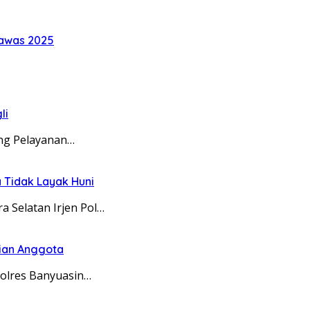
Rawas 2025
li
ung Pelayanan…
a Tidak Layak Huni
Selatan Irjen Pol…
rian Anggota
olres Banyuasin…