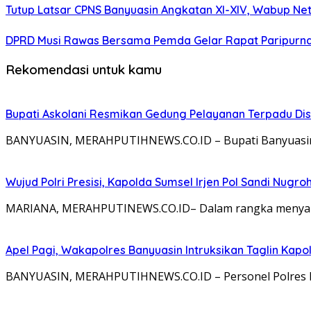
Tutup Latsar CPNS Banyuasin Angkatan XI-XIV, Wabup Net
DPRD Musi Rawas Bersama Pemda Gelar Rapat Paripurna
Rekomendasi untuk kamu
Bupati Askolani Resmikan Gedung Pelayanan Terpadu Dis
BANYUASIN, MERAHPUTIHNEWS.CO.ID – Bupati Banyuasin, D
Wujud Polri Presisi, Kapolda Sumsel Irjen Pol Sandi Nug
MARIANA, MERAHPUTINEWS.CO.ID– Dalam rangka menyambut
Apel Pagi, Wakapolres Banyuasin Intruksikan Taglin Kapo
BANYUASIN, MERAHPUTIHNEWS.CO.ID – Personel Polres Ba