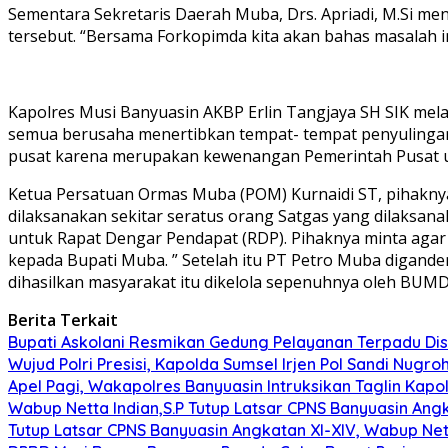
Sementara Sekretaris Daerah Muba, Drs. Apriadi, M.Si 
tersebut. “Bersama Forkopimda kita akan bahas masalah 
Kapolres Musi Banyuasin AKBP Erlin Tangjaya SH SIK mela
semua berusaha menertibkan tempat- tempat penyulingan
pusat karena merupakan kewenangan Pemerintah Pusat u
Ketua Persatuan Ormas Muba (POM) Kurnaidi ST, pihaknya
dilaksanakan sekitar seratus orang Satgas yang dilaksan
untuk Rapat Dengar Pendapat (RDP). Pihaknya minta agar
kepada Bupati Muba. ” Setelah itu PT Petro Muba digande
dihasilkan masyarakat itu dikelola sepenuhnya oleh BUM
Berita Terkait
Bupati Askolani Resmikan Gedung Pelayanan Terpadu Dis
Wujud Polri Presisi, Kapolda Sumsel Irjen Pol Sandi Nug
Apel Pagi, Wakapolres Banyuasin Intruksikan Taglin Kapo
Wabup Netta Indian,S.P Tutup Latsar CPNS Banyuasin Angk
Tutup Latsar CPNS Banyuasin Angkatan XI-XIV, Wabup Net