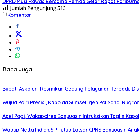
DPRD Musi Rawas Bersama Pemda Gelar Rapat Paripurna
Jumlah Pengunjung
513
Komentar
Baca Juga
Bupati Askolani Resmikan Gedung Pelayanan Terpadu Dis
Wujud Polri Presisi, Kapolda Sumsel Irjen Pol Sandi Nug
Apel Pagi, Wakapolres Banyuasin Intruksikan Taglin Kapo
Wabup Netta Indian,S.P Tutup Latsar CPNS Banyuasin Angk