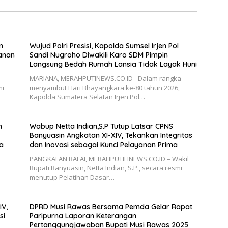
n
Wujud Polri Presisi, Kapolda Sumsel Irjen Pol
yanan
Sandi Nugroho Diwakili Karo SDM Pimpin
Langsung Bedah Rumah Lansia Tidak Layak Huni
MARIANA, MERAHPUTINEWS.CO.ID– Dalam rangka
mi
menyambut Hari Bhayangkara ke-80 tahun 2026,
Kapolda Sumatera Selatan Irjen Pol…
n
Wabup Netta Indian,S.P Tutup Latsar CPNS
Banyuasin Angkatan XI-XIV, Tekankan Integritas
a
dan Inovasi sebagai Kunci Pelayanan Prima
PANGKALAN BALAI, MERAHPUTIHNEWS.CO.ID – Wakil
Bupati Banyuasin, Netta Indian, S.P., secara resmi
menutup Pelatihan Dasar…
IV,
DPRD Musi Rawas Bersama Pemda Gelar Rapat
si
Paripurna Laporan Keterangan
Pertanggungjawaban Bupati Musi Rawas 2025