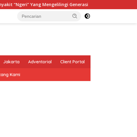
geri” Yang Mengelilingi Generasi
Menteri Kehutanan Re
Jakarta
Adventorial
Client Portal
tang Kami