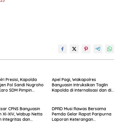
025
ri Presisi, Kapolda
Apel Pagi, Wakapolres
rjen Pol Sandi Nugroho
Banyuasin Intruksikan Taglin
 Karo SDM Pimpin
Kapolda di Internalisasi dan di
g Bedah Rumah Lansia
Implementasikan Dalam
yak Huni
Keseharian Anggota
tsar CPNS Banyuasin
DPRD Musi Rawas Bersama
 XI-XIV, Wabup Netta
Pemda Gelar Rapat Paripurna
 Integritas dan
Laporan Keterangan
Pelayanan
Pertanggungjawaban Bupati
Musi Rawas 2025