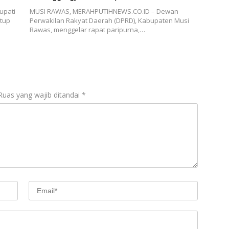
upati
MUSI RAWAS, MERAHPUTIHNEWS.CO.ID – Dewan
utup
Perwakilan Rakyat Daerah (DPRD), Kabupaten Musi
Rawas, menggelar rapat paripurna,…
Ruas yang wajib ditandai
*