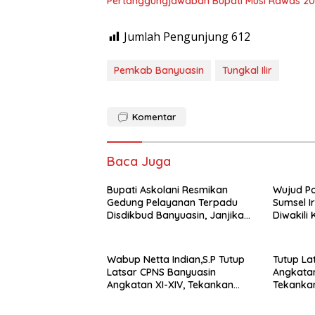
Pertanggungjawaban Bupati Musi Rawas 2
Jumlah Pengunjung
612
Pemkab Banyuasin
Tungkal Ilir
Komentar
Baca Juga
Bupati Askolani Resmikan
Wujud Pol
Gedung Pelayanan Terpadu
Sumsel I
Disdikbud Banyuasin, Janjikan
Diwakili
Layanan Cepat dan Bebas
Langsun
Pungli
Tidak La
Wabup Netta Indian,S.P Tutup
Tutup La
Latsar CPNS Banyuasin
Angkatan
Angkatan XI-XIV, Tekankan
Tekankan
Integritas dan Inovasi sebagai
Inovasi 
Kunci Pelayanan Prima