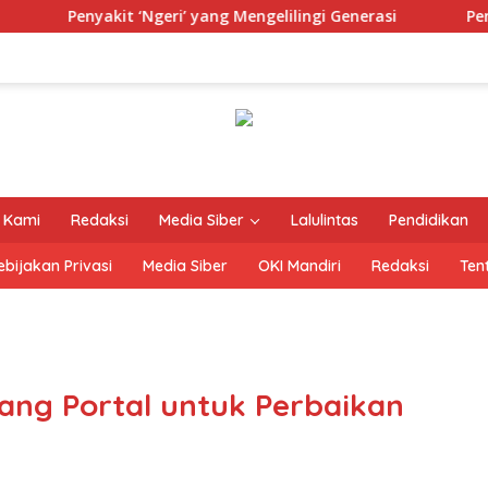
Penyakit ‘Ngeri’ yang Mengelilingi Generasi
Penyakit “N
 Kami
Redaksi
Media Siber
Lalulintas
Pendidikan
ebijakan Privasi
Media Siber
OKI Mandiri
Redaksi
Ten
ng Portal untuk Perbaikan