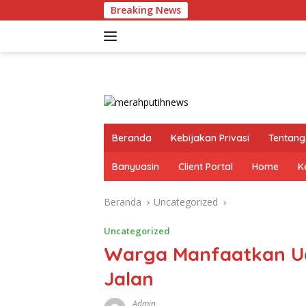
Langsung
Breaking News
ke
konten
Beranda
Kebijakan Privasi
Tentang
Banyuasin
Client Portal
Home
K
Beranda
Uncategorized
Uncategorized
Warga Manfaatkan Ua
Jalan
Admin