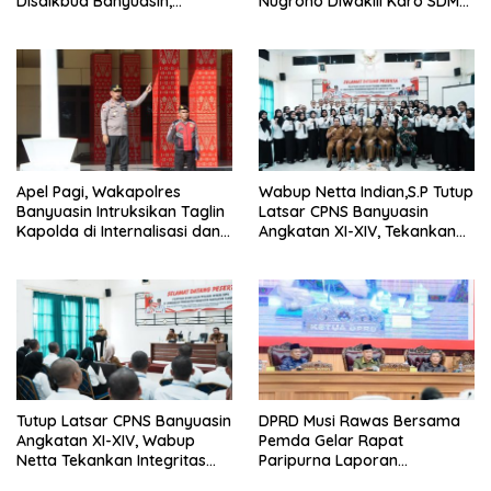
Disdikbud Banyuasin,
Nugroho Diwakili Karo SDM
Janjikan Layanan Cepat dan
Pimpin Langsung Bedah
Bebas Pungli
Rumah Lansia Tidak Layak
Huni
Apel Pagi, Wakapolres
Wabup Netta Indian,S.P Tutup
Banyuasin Intruksikan Taglin
Latsar CPNS Banyuasin
Kapolda di Internalisasi dan
Angkatan XI-XIV, Tekankan
di Implementasikan Dalam
Integritas dan Inovasi
Keseharian Anggota
sebagai Kunci Pelayanan
Prima
Tutup Latsar CPNS Banyuasin
DPRD Musi Rawas Bersama
Angkatan XI-XIV, Wabup
Pemda Gelar Rapat
Netta Tekankan Integritas
Paripurna Laporan
dan Inovasi Pelayanan
Keterangan