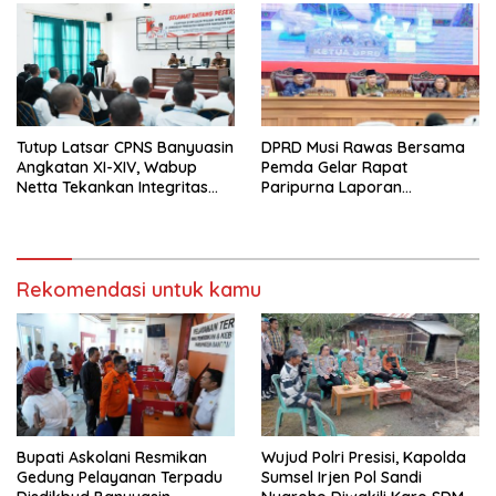
Prima
Tutup Latsar CPNS Banyuasin
DPRD Musi Rawas Bersama
Angkatan XI-XIV, Wabup
Pemda Gelar Rapat
Netta Tekankan Integritas
Paripurna Laporan
dan Inovasi Pelayanan
Keterangan
Pertanggungjawaban Bupati
Musi Rawas 2025
Rekomendasi untuk kamu
Bupati Askolani Resmikan
Wujud Polri Presisi, Kapolda
Gedung Pelayanan Terpadu
Sumsel Irjen Pol Sandi