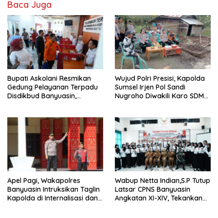
Baca Juga
Bupati Askolani Resmikan
Wujud Polri Presisi, Kapolda
Gedung Pelayanan Terpadu
Sumsel Irjen Pol Sandi
Disdikbud Banyuasin,
Nugroho Diwakili Karo SDM
Janjikan Layanan Cepat dan
Pimpin Langsung Bedah
Bebas Pungli
Rumah Lansia Tidak Layak
Huni
Apel Pagi, Wakapolres
Wabup Netta Indian,S.P Tutup
Banyuasin Intruksikan Taglin
Latsar CPNS Banyuasin
Kapolda di Internalisasi dan
Angkatan XI-XIV, Tekankan
di Implementasikan Dalam
Integritas dan Inovasi
Keseharian Anggota
sebagai Kunci Pelayanan