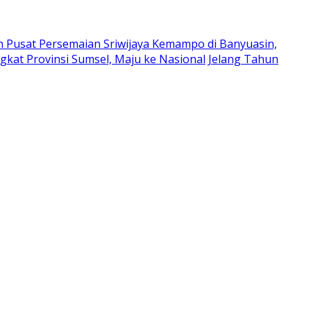
 Pusat Persemaian Sriwijaya Kemampo di Banyuasin,
gkat Provinsi Sumsel, Maju ke Nasional
Jelang Tahun