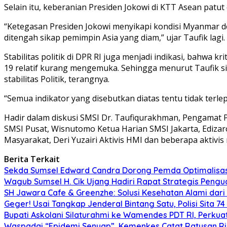
Selain itu, keberanian Presiden Jokowi di KTT Asean pat
“Ketegasan Presiden Jokowi menyikapi kondisi Myanmar d
ditengah sikap pemimpin Asia yang diam,” ujar Taufik lagi.
Stabilitas politik di DPR RI juga menjadi indikasi, bah
19 relatif kurang mengemuka. Sehingga menurut Taufik sik
stabilitas Politik, terangnya.
“Semua indikator yang disebutkan diatas tentu tidak terlep
Hadir dalam diskusi SMSI Dr. Taufiqurakhman, Pengamat P
SMSI Pusat, Wisnutomo Ketua Harian SMSI Jakarta, Edizaro
Masyarakat, Deri Yuzairi Aktivis HMI dan beberapa aktivis 
Berita Terkait
Sekda Sumsel Edward Candra Dorong Pemda Optimalisasi
Wagub Sumsel H. Cik Ujang Hadiri Rapat Strategis Pengu
SH Jawara Cafe & Greenzhe: Solusi Kesehatan Alami dari 
Geger! Usai Tangkap Jenderal Bintang Satu, Polisi Sita 
Bupati Askolani Silaturahmi ke Wamendes PDT RI, Perk
Waspadai “Epidemi Senyap”, Kemenkes Catat Ratusan Rib