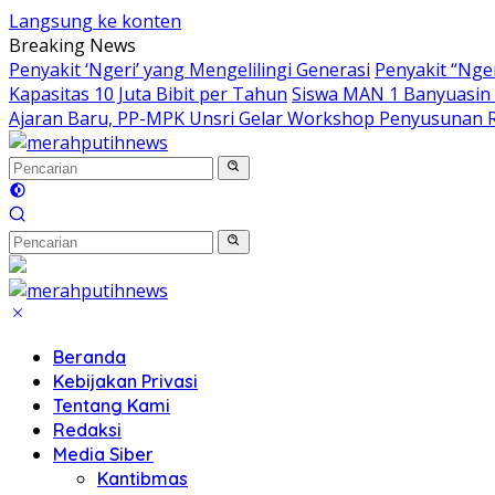
Langsung ke konten
Breaking News
Penyakit ‘Ngeri’ yang Mengelilingi Generasi
Penyakit “Nger
Kapasitas 10 Juta Bibit per Tahun
Siswa MAN 1 Banyuasin R
Ajaran Baru, PP-MPK Unsri Gelar Workshop Penyusunan R
Beranda
Kebijakan Privasi
Tentang Kami
Redaksi
Media Siber
Kantibmas