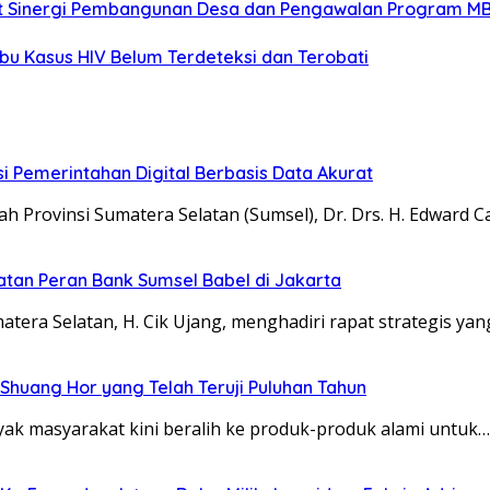
uat Sinergi Pembangunan Desa dan Pengawalan Program MB
u Kasus HIV Belum Terdeteksi dan Terobati
 Pemerintahan Digital Berbasis Data Akurat
ovinsi Sumatera Selatan (Sumsel), Dr. Drs. H. Edward Ca
atan Peran Bank Sumsel Babel di Jakarta
ra Selatan, H. Cik Ujang, menghadiri rapat strategis y
Shuang Hor yang Telah Teruji Puluhan Tahun
ak masyarakat kini beralih ke produk-produk alami untuk…