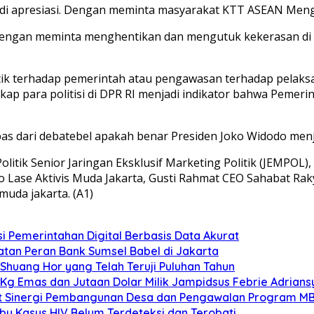
ut di apresiasi. Dengan meminta masyarakat KTT ASEAN Meng
engan meminta menghentikan dan mengutuk kekerasan di My
wa kritik terhadap pemerintah atau pengawasan terhadap pe
ap para politisi di DPR RI menjadi indikator bahwa Pemeri
as dari debatebel apakah benar Presiden Joko Widodo menjadi
olitik Senior Jaringan Eksklusif Marketing Politik (JEMPO
 Lase Aktivis Muda Jakarta, Gusti Rahmat CEO Sahabat Raky
muda jakarta. (A1)
 Pemerintahan Digital Berbasis Data Akurat
atan Peran Bank Sumsel Babel di Jakarta
Shuang Hor yang Telah Teruji Puluhan Tahun
74 Kg Emas dan Jutaan Dolar Milik Jampidsus Febrie Adrian
uat Sinergi Pembangunan Desa dan Pengawalan Program MB
u Kasus HIV Belum Terdeteksi dan Terobati