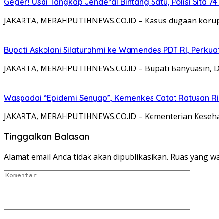
Geger! Usai Tangkap Jenderal Bintang Satu, Polisi Sita 
JAKARTA, MERAHPUTIHNEWS.CO.ID – Kasus dugaan korups
Bupati Askolani Silaturahmi ke Wamendes PDT RI, Perk
JAKARTA, MERAHPUTIHNEWS.CO.ID – Bupati Banyuasin, Dr. H
Waspadai “Epidemi Senyap”, Kemenkes Catat Ratusan Rib
JAKARTA, MERAHPUTIHNEWS.CO.ID – Kementerian Kesehat
Tinggalkan Balasan
Alamat email Anda tidak akan dipublikasikan.
Ruas yang wa