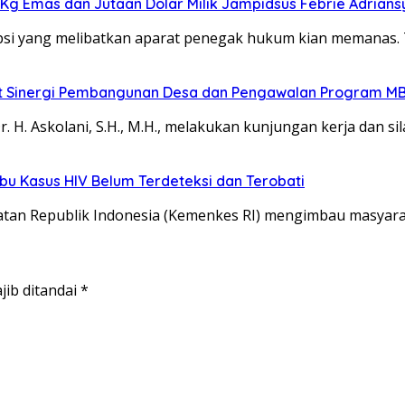
74 Kg Emas dan Jutaan Dolar Milik Jampidsus Febrie Adrian
i yang melibatkan aparat penegak hukum kian memanas. 
uat Sinergi Pembangunan Desa dan Pengawalan Program MB
. Askolani, S.H., M.H., melakukan kunjungan kerja dan si
u Kasus HIV Belum Terdeteksi dan Terobati
an Republik Indonesia (Kemenkes RI) mengimbau masyar
jib ditandai
*