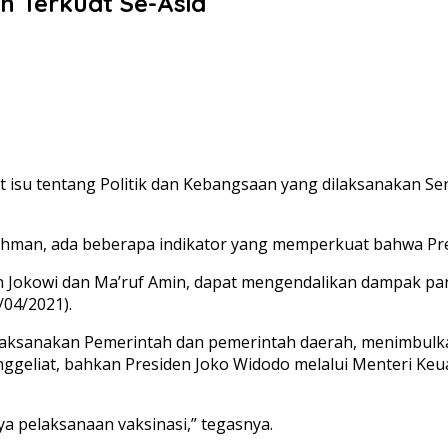
en Terkuat Se-Asia
t isu tentang Politik dan Kebangsaan yang dilaksanakan Se
man, ada beberapa indikator yang memperkuat bahwa Presid
n Jokowi dan Ma’ruf Amin, dapat mengendalikan dampak pand
/04/2021).
ilaksanakan Pemerintah dan pemerintah daerah, menimbulka
nggeliat, bahkan Presiden Joko Widodo melalui Menteri K
a pelaksanaan vaksinasi,” tegasnya.