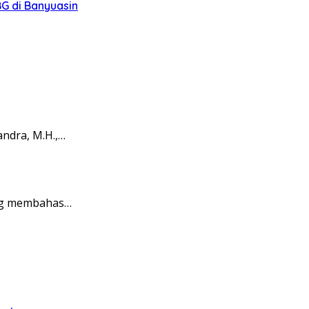
G di Banyuasin
ndra, M.H.,…
ang membahas…