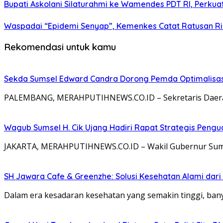
Bupati Askolani Silaturahmi ke Wamendes PDT RI, Perk
Waspadai “Epidemi Senyap”, Kemenkes Catat Ratusan Rib
Rekomendasi untuk kamu
Sekda Sumsel Edward Candra Dorong Pemda Optimalisasi
PALEMBANG, MERAHPUTIHNEWS.CO.ID – Sekretaris Daerah Pr
Wagub Sumsel H. Cik Ujang Hadiri Rapat Strategis Pengu
JAKARTA, MERAHPUTIHNEWS.CO.ID – Wakil Gubernur Sumate
SH Jawara Cafe & Greenzhe: Solusi Kesehatan Alami dari 
Dalam era kesadaran kesehatan yang semakin tinggi, bany