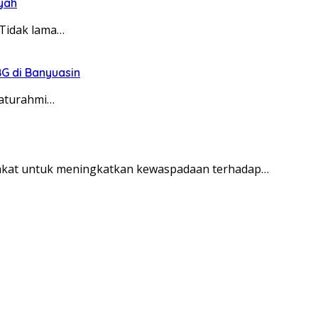
syah
Tidak lama…
G di Banyuasin
laturahmi…
akat untuk meningkatkan kewaspadaan terhadap…