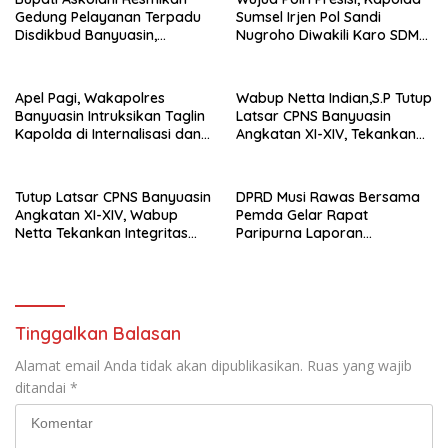
Gedung Pelayanan Terpadu
Sumsel Irjen Pol Sandi
Disdikbud Banyuasin,
Nugroho Diwakili Karo SDM
Janjikan Layanan Cepat dan
Pimpin Langsung Bedah
Bebas Pungli
Rumah Lansia Tidak Layak
Huni
Apel Pagi, Wakapolres
Wabup Netta Indian,S.P Tutup
Banyuasin Intruksikan Taglin
Latsar CPNS Banyuasin
Kapolda di Internalisasi dan
Angkatan XI-XIV, Tekankan
di Implementasikan Dalam
Integritas dan Inovasi
Keseharian Anggota
sebagai Kunci Pelayanan
Prima
Tutup Latsar CPNS Banyuasin
DPRD Musi Rawas Bersama
Angkatan XI-XIV, Wabup
Pemda Gelar Rapat
Netta Tekankan Integritas
Paripurna Laporan
dan Inovasi Pelayanan
Keterangan
Pertanggungjawaban Bupati
Musi Rawas 2025
Tinggalkan Balasan
Alamat email Anda tidak akan dipublikasikan.
Ruas yang wajib
ditandai
*