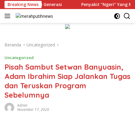
Langsung
yang Mengelilingi Generasi
Breaking News
Penyakit “Ngeri” Yang Mengel
ke
konten
Beranda
Uncategorized
Uncategorized
Pisah Sambut Setwan Banyuasin,
Adam Ibrahim Siap Jalankan Tugas
dan Teruskan Program
Sebelumnya
Admin
November 17, 2020