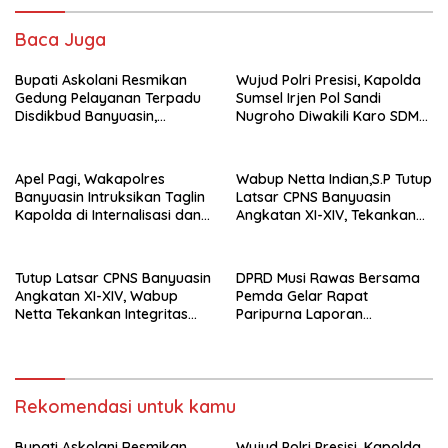
Baca Juga
Bupati Askolani Resmikan
Wujud Polri Presisi, Kapolda
Gedung Pelayanan Terpadu
Sumsel Irjen Pol Sandi
Disdikbud Banyuasin,
Nugroho Diwakili Karo SDM
Janjikan Layanan Cepat dan
Pimpin Langsung Bedah
Bebas Pungli
Rumah Lansia Tidak Layak
Huni
Apel Pagi, Wakapolres
Wabup Netta Indian,S.P Tutup
Banyuasin Intruksikan Taglin
Latsar CPNS Banyuasin
Kapolda di Internalisasi dan
Angkatan XI-XIV, Tekankan
di Implementasikan Dalam
Integritas dan Inovasi
Keseharian Anggota
sebagai Kunci Pelayanan
Prima
Tutup Latsar CPNS Banyuasin
DPRD Musi Rawas Bersama
Angkatan XI-XIV, Wabup
Pemda Gelar Rapat
Netta Tekankan Integritas
Paripurna Laporan
dan Inovasi Pelayanan
Keterangan
Pertanggungjawaban Bupati
Musi Rawas 2025
Rekomendasi untuk kamu
Bupati Askolani Resmikan
Wujud Polri Presisi, Kapolda