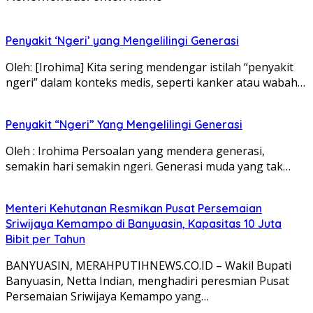
Penyakit ‘Ngeri’ yang Mengelilingi Generasi
Oleh: [Irohima] Kita sering mendengar istilah “penyakit
ngeri” dalam konteks medis, seperti kanker atau wabah…
Penyakit “Ngeri” Yang Mengelilingi Generasi
Oleh : Irohima Persoalan yang mendera generasi,
semakin hari semakin ngeri. Generasi muda yang tak…
Menteri Kehutanan Resmikan Pusat Persemaian
Sriwijaya Kemampo di Banyuasin, Kapasitas 10 Juta
Bibit per Tahun
BANYUASIN, MERAHPUTIHNEWS.CO.ID – Wakil Bupati
Banyuasin, Netta Indian, menghadiri peresmian Pusat
Persemaian Sriwijaya Kemampo yang…